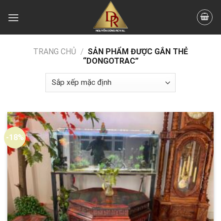
Skip
to
content
TRANG CHỦ
/
SẢN PHẨM ĐƯỢC GẮN THẺ
“DONGOTRAC”
-18%