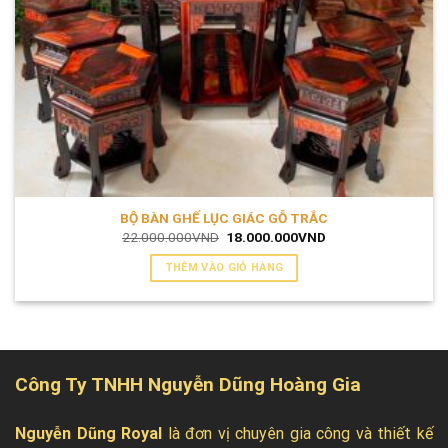
BỘ BÀN GHẾ LỤC GIÁC GỖ TRẮC
Giá
Giá
22.000.000
VND
18.000.000
VND
gốc
hiện
là:
tại
THÊM VÀO GIỎ HÀNG
22.000.000VND.
là:
18.000.000VND.
Công Ty TNHH Nguyễn Dũng Hoàng Gia
Nguyễn Dũng Royal
là đơn vị chuyên gia công và thiết kế