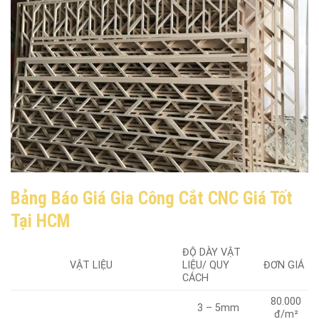
Bảng Báo Giá Gia Công Cắt CNC Giá Tốt
Tại HCM
ĐỘ DÀY VẬT
LIỆU/ QUY
ĐƠN GIÁ
VẬT LIỆU
CÁCH
80.000
3 – 5mm
đ/m²