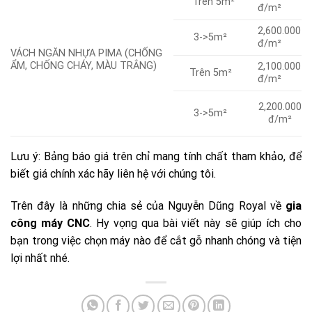
Trên 5m²
đ/m²
2,600.000
3->5m²
đ/m²
VÁCH NGĂN NHỰA PIMA (CHỐNG
ẨM, CHỐNG CHÁY, MÀU TRẮNG)
2,100.000
Trên 5m²
đ/m²
2,200.000
3->5m²
đ/m²
Lưu ý: Bảng báo giá trên chỉ mang tính chất tham khảo, để
biết giá chính xác hãy liên hệ với chúng tôi.
Trên đây là những chia sẻ của Nguyễn Dũng Royal về
gia
công máy CNC
. Hy vọng qua bài viết này sẽ giúp ích cho
bạn trong việc chọn máy nào để cắt gỗ nhanh chóng và tiện
lợi nhất nhé.