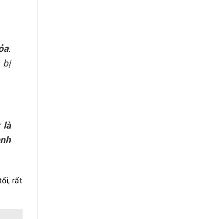
ỏa
.
 bị
 là
ành
ối, rất