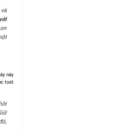
 và
với
hon
một
cây này
ợc toát
hời
Giữ
đó,