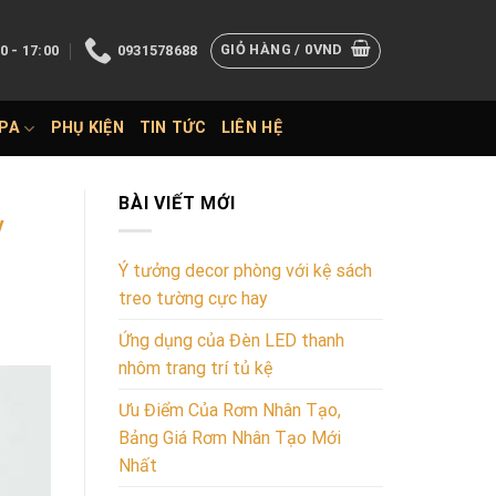
GIỎ HÀNG /
0
VND
0 - 17:00
0931578688
SPA
PHỤ KIỆN
TIN TỨC
LIÊN HỆ
BÀI VIẾT MỚI
y
Ý tưởng decor phòng với kệ sách
treo tường cực hay
Ứng dụng của Đèn LED thanh
nhôm trang trí tủ kệ
Ưu Điểm Của Rơm Nhân Tạo,
Bảng Giá Rơm Nhân Tạo Mới
Nhất