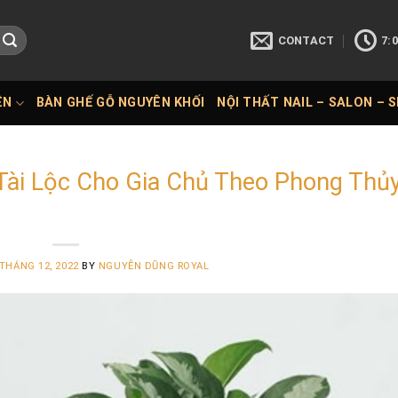
CONTACT
7:0
ÊN
BÀN GHẾ GỖ NGUYÊN KHỐI
NỘI THẤT NAIL – SALON – 
 Tài Lộc Cho Gia Chủ Theo Phong Thủ
 THÁNG 12, 2022
BY
NGUYỄN DŨNG ROYAL