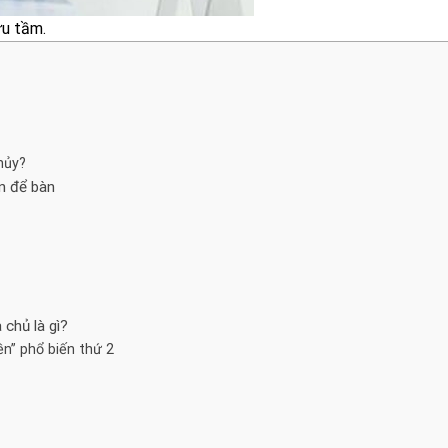
ưu tầm.
hủy?
n để bàn
 chủ là gì?
ền” phổ biến thứ 2