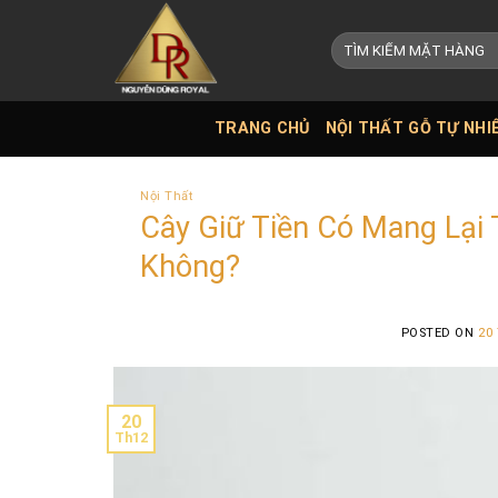
Skip
to
Tìm
kiếm:
content
TRANG CHỦ
NỘI THẤT GỖ TỰ NHI
Nội Thất
Cây Giữ Tiền Có Mang Lại
Không?
POSTED ON
20
20
Th12