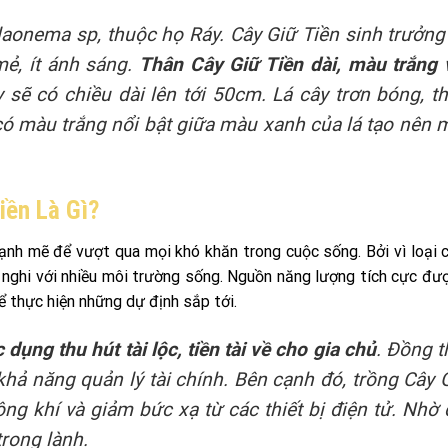
laonema sp, thuộc họ Ráy. Cây Giữ Tiền sinh trưởng
mẻ, ít ánh sáng.
Thân Cây Giữ Tiền dài, màu trắng 
y sẽ có chiều dài lên tới 50cm. Lá cây trơn bóng, t
 có màu trắng nổi bật giữa màu xanh của lá tạo nên 
iền Là Gì?
nh mẽ để vượt qua mọi khó khăn trong cuộc sống. Bởi vì loại 
h nghi với nhiều môi trường sống. Nguồn năng lượng tích cực đư
hể thực hiện những dự định sắp tới.
dụng thu hút tài lộc, tiền tài về cho gia chủ
. Đồng t
hả năng quản lý tài chính. Bên cạnh đó, trồng Cây 
ng khí và giảm bức xạ từ các thiết bị điện tử. Nhờ 
rong lành.