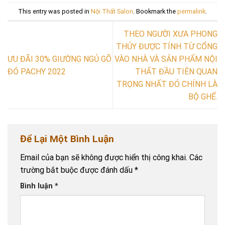
This entry was posted in
Nội Thất Salon
. Bookmark the
permalink
.
THEO NGƯỜI XƯA PHONG
THỦY ĐƯỢC TÍNH TỪ CỔNG
ƯU ĐÃI 30% GIƯỜNG NGỦ GÕ
VÀO NHÀ VÀ SẢN PHẨM NỘI
ĐỎ PACHY 2022
THẤT ĐẦU TIÊN QUAN
TRỌNG NHẤT ĐÓ CHÍNH LÀ
BỘ GHẾ.
Để Lại Một Bình Luận
Email của bạn sẽ không được hiển thị công khai.
Các
trường bắt buộc được đánh dấu
*
Bình luận
*