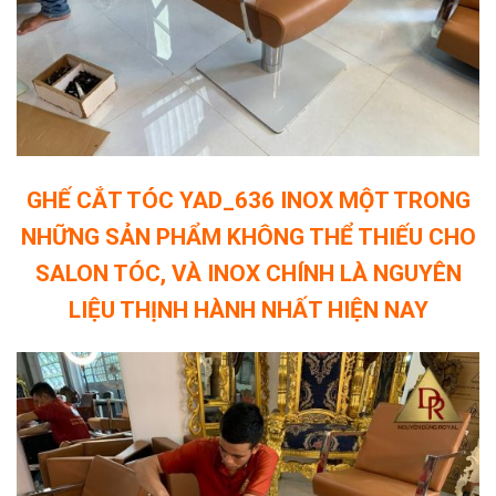
GHẾ CẮT TÓC YAD_636 INOX MỘT TRONG
NHỮNG SẢN PHẨM KHÔNG THỂ THIẾU CHO
SALON TÓC, VÀ INOX CHÍNH LÀ NGUYÊN
LIỆU THỊNH HÀNH NHẤT HIỆN NAY