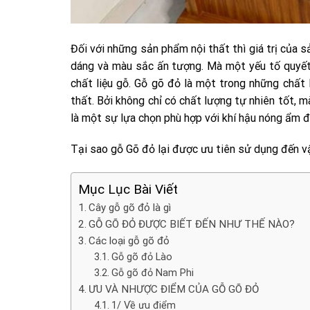
Đối với những sản phẩm nội thất thì giá trị của 
dáng và màu sắc ấn tượng. Mà một yếu tố quyết 
chất liệu gỗ. Gỗ gõ đỏ là một trong những chất
thất. Bởi không chỉ có chất lượng tự nhiên tốt, 
là một sự lựa chọn phù hợp với khí hậu nóng ẩm đ
Tại sao gỗ Gõ đỏ lại được ưu tiên sử dụng đến v
Mục Lục Bài Viết
Cây gỗ gõ đỏ là gì
GỖ GÕ ĐỎ ĐƯỢC BIẾT ĐẾN NHƯ THẾ NÀO?
Các loại gỗ gõ đỏ
Gỗ gõ đỏ Lào
Gỗ gõ đỏ Nam Phi
ƯU VÀ NHƯỢC ĐIỂM CỦA GỖ GÕ ĐỎ
1/ Về ưu điểm