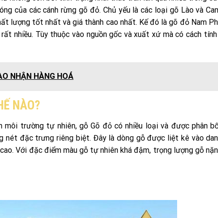
hóng của các cánh rừng gõ đỏ. Chủ yếu là các loại gõ Lào và C
hất lượng tốt nhất và giá thành cao nhất. Kế đó là gõ đỏ Nam P
n rất nhiều. Tùy thuộc vào nguồn gốc và xuất xứ mà có cách tính
IAO NHẬN HÀNG HOÁ
HẾ NÀO?
ện môi trường tự nhiên, gỗ Gõ đỏ có nhiều loại và được phân b
 nét đặc trưng riêng biệt. Đây là dòng gỗ được liệt kê vào da
 cao. Với đặc điểm màu gỗ tự nhiên khá đậm, trọng lượng gỗ nặ