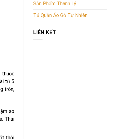
Sản Phẩm Thanh Lý
Tủ Quần Áo Gỗ Tự Nhiên
LIÊN KẾT
a thuộc
ài từ 5
g tròn,
chậm so
a, Thái
ốt thời