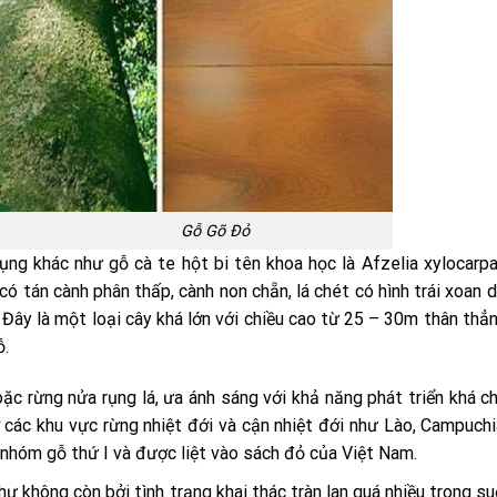
 Gõ Đỏ
ụng khác như gỗ cà te hột bi tên khoa học là Afzelia xylocarp
có tán cành phân thấp, cành non chẵn, lá chét có hình trái xoan d
. Đây là một loại cây khá lớn với chiều cao từ 25 – 30m thân thẳn
ỗ.
c rừng nửa rụng lá, ưa ánh sáng với khả năng phát triển khá 
 các khu vực rừng nhiệt đới và cận nhiệt đới như Lào, Campuchi
 nhóm gỗ thứ I và được liệt vào sách đỏ của Việt Nam.
ư không còn bởi tình trạng khai thác tràn lan quá nhiều trong su