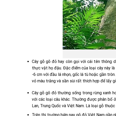
Gỗ
Cây gỗ gõ đỏ hay còn gọi với cái tên thông d
thực vật họ đậu. Đặc điểm của loại cây này là 
-6 cm với đầu lá nhọn, gốc lá tù hoặc gần tròn
vỏ màu trắng và sần sùi rất thích hợp để lấy g
Cây gỗ gõ đỏ thường sống trong rừng xanh hoặ
với các loại câu khác. Thường được phân bố ở
Lan, Trung Quốc và Việt Nam. Là loại gỗ thuộc
Trên thị trường hiện nay gõ đỏ Việt Nam gần nh