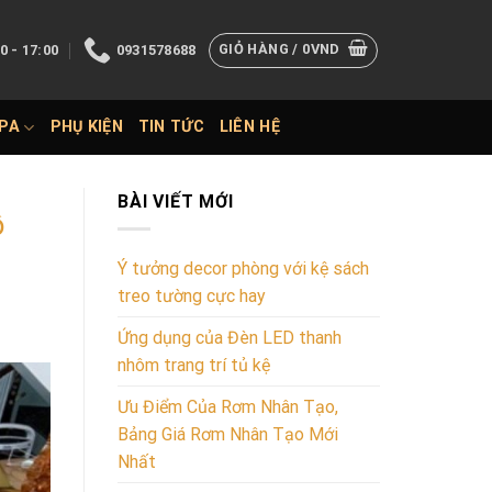
GIỎ HÀNG /
0
VND
0 - 17:00
0931578688
SPA
PHỤ KIỆN
TIN TỨC
LIÊN HỆ
BÀI VIẾT MỚI
ồ
Ý tưởng decor phòng với kệ sách
treo tường cực hay
Ứng dụng của Đèn LED thanh
nhôm trang trí tủ kệ
Ưu Điểm Của Rơm Nhân Tạo,
Bảng Giá Rơm Nhân Tạo Mới
Nhất