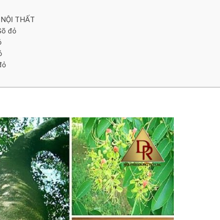
 NỘI THẤT
Gõ đỏ
ỏ
ỏ
đỏ