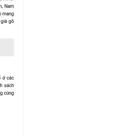
am, Nam
hi mang
 giá gỗ
ố ở các
nh sách
ng cùng