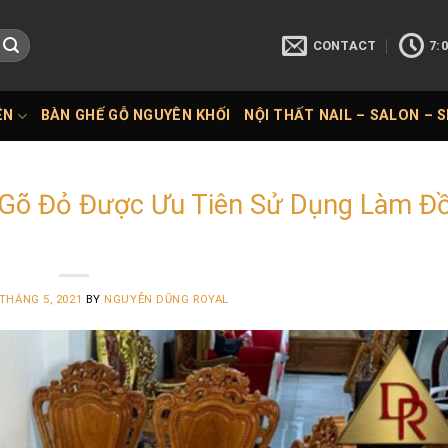
CONTACT
7:0
ÊN
BÀN GHẾ GỖ NGUYÊN KHỐI
NỘI THẤT NAIL – SALON – 
 Gõ Đỏ Được Ưu Tiên Sử Dụng Làm Đ
 THÁNG 5, 2021
BY
NGUYỄN DŨNG ROYAL