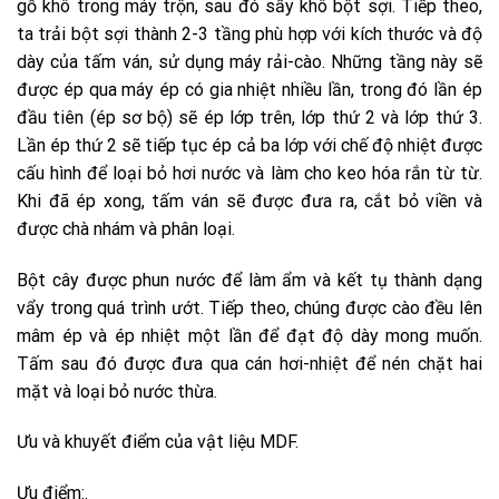
gỗ khô trong máy trộn, sau đó sấy khô bột sợi. Tiếp theo,
ta trải bột sợi thành 2-3 tầng phù hợp với kích thước và độ
dày của tấm ván, sử dụng máy rải-cào. Những tầng này sẽ
được ép qua máy ép có gia nhiệt nhiều lần, trong đó lần ép
đầu tiên (ép sơ bộ) sẽ ép lớp trên, lớp thứ 2 và lớp thứ 3.
Lần ép thứ 2 sẽ tiếp tục ép cả ba lớp với chế độ nhiệt được
cấu hình để loại bỏ hơi nước và làm cho keo hóa rắn từ từ.
Khi đã ép xong, tấm ván sẽ được đưa ra, cắt bỏ viền và
được chà nhám và phân loại.
Bột cây được phun nước để làm ẩm và kết tụ thành dạng
vẩy trong quá trình ướt. Tiếp theo, chúng được cào đều lên
mâm ép và ép nhiệt một lần để đạt độ dày mong muốn.
Tấm sau đó được đưa qua cán hơi-nhiệt để nén chặt hai
mặt và loại bỏ nước thừa.
Ưu và khuyết điểm của vật liệu MDF.
Ưu điểm:.