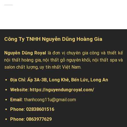
Công Ty TNHH Nguyễn Dũng Hoàng Gia
Nguyễn Dũng Royal
là đơn vị chuyên gia công và thiết kế
nội thất hoàng gia, nội thất gỗ nguyên khối, nội thất spa và
salon chất lượng, uy tín nhất Việt Nam.
Địa Chỉ:
Ấp 3A-3B, Long Khê, Bến Lức, Long An
Website:
https://nguyendungroyal.com/
Email:
thanhcong11u@gmail.com
Phone: 02838601516
Phone: 0863977629