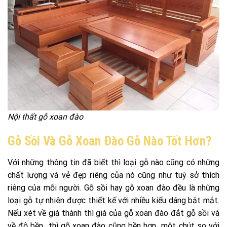
Nội thất gỗ xoan đào
Gỗ Sồi Và Gỗ Xoan Đào Gỗ Nào Tốt Hơn?
Với những thông tin đã biết thì loại gỗ nào cũng có những
chất lượng và vẻ đẹp riêng của nó cũng như tuỳ sở thích
riêng của mỗi người. Gỗ sồi hay gỗ xoan đào đều là những
loại gỗ tự nhiên được thiết kế với nhiều kiểu dáng bắt mắt.
Nếu xét về giá thành thì giá của gỗ xoan đào đắt gỗ sồi và
về độ bền thì gỗ xoan đào cũng bền hơn một chút so với