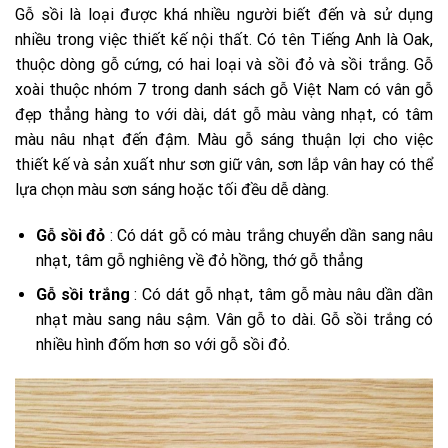
Gỗ sồi là loại được khá nhiều người biết đến và sử dụng
nhiều trong việc thiết kế nội thất. Có tên Tiếng Anh là Oak,
thuộc dòng gỗ cứng, có hai loại và sồi đỏ và sồi trắng. Gỗ
xoài thuộc nhóm 7 trong danh sách gỗ Việt Nam có vân gỗ
đẹp thẳng hàng to với dài, dát gỗ màu vàng nhạt, có tâm
màu nâu nhạt đến đậm. Màu gỗ sáng thuận lợi cho việc
thiết kế và sản xuất như sơn giữ vân, sơn lắp vân hay có thể
lựa chọn màu sơn sáng hoặc tối đều dễ dàng.
Gỗ sồi đỏ
: Có dát gỗ có màu trắng chuyển dần sang nâu
nhạt, tâm gỗ nghiêng về đỏ hồng, thớ gỗ thẳng
Gỗ sồi trắng
: Có dát gỗ nhạt, tâm gỗ màu nâu dần dần
nhạt màu sang nâu sậm. Vân gỗ to dài. Gỗ sồi trắng có
nhiều hình đốm hơn so với gỗ sồi đỏ.