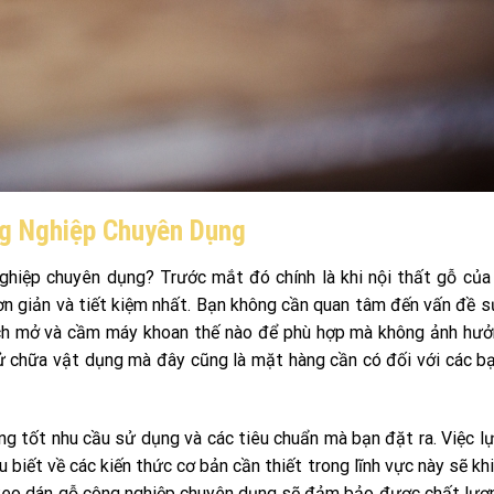
ng Nghiệp Chuyên Dụng
ghiệp chuyên dụng? Trước mắt đó chính là khi nội thất gỗ của
đơn giản và tiết kiệm nhất. Bạn không cần quan tâm đến vấn đề 
cách mở và cầm máy khoan thế nào để phù hợp mà không ảnh hư
ử chữa vật dụng mà đây cũng là mặt hàng cần có đối với các 
ng tốt nhu cầu sử dụng và các tiêu chuẩn mà bạn đặt ra. Việc l
 biết về các kiến thức cơ bản cần thiết trong lĩnh vực này sẽ kh
 keo dán gỗ công nghiệp chuyên dụng sẽ đảm bảo được chất lượ