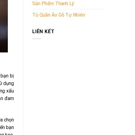
Sản Phẩm Thanh Lý
Tủ Quần Áo Gỗ Tự Nhiên
LIÊN KẾT
 bạn bị
sử dụng
ởng xấu
bạn đam
ựa chọn
iến bạn
ng keo,