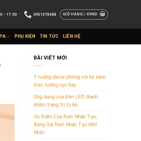
GIỎ HÀNG /
0
VND
0 - 17:00
0931578688
SPA
PHỤ KIỆN
TIN TỨC
LIÊN HỆ
BÀI VIẾT MỚI
p
Ý tưởng decor phòng với kệ sách
treo tường cực hay
Ứng dụng của Đèn LED thanh
nhôm trang trí tủ kệ
Ưu Điểm Của Rơm Nhân Tạo,
Bảng Giá Rơm Nhân Tạo Mới
Nhất