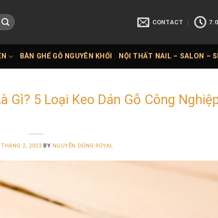
CONTACT
7:0
ÊN
BÀN GHẾ GỖ NGUYÊN KHỐI
NỘI THẤT NAIL – SALON – 
à Gì? 5 Loại Keo Dán Gỗ Công Nghiệ
 THÁNG 2, 2023
BY
NGUYỄN DŨNG ROYAL