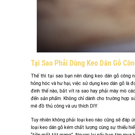
Tại Sao Phải Dùng Keo Dán Gỗ Cô
Thế thì tại sao bạn nên dùng keo dán gỗ công n
hỏng hóc và hư hại, việc sử dụng keo dán gỗ là 
đinh thế nào, bắt vít ra sao hay phải mày mò 
đến sản phẩm. Không chỉ dành cho trường hợp s
mê đồ thủ công và ưu thích DIY.
Tuy nhiên không phải loại keo nào cũng sẽ đáp ứ
loại keo dán gỗ kém chất lượng cùng sự thiếu hiểu
“tiền mất tật mang”. Ngược lại nếu bạn tìm mua