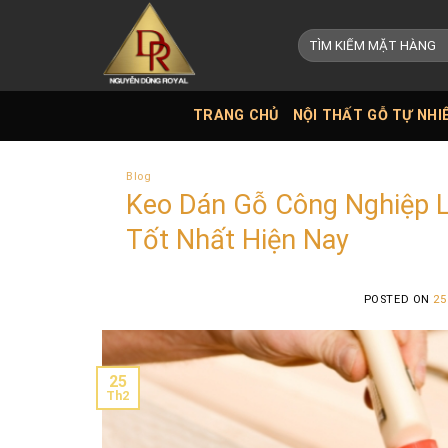
Skip
to
Tìm
kiếm:
content
TRANG CHỦ
NỘI THẤT GỖ TỰ NHI
Blog
Keo Dán Gỗ Công Nghiệp L
Tốt Nhất Hiện Nay
POSTED ON
25
25
Th2