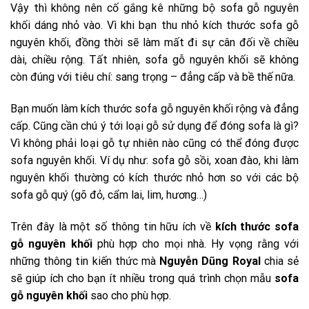
Vậy thì không nên cố gắng kê những bộ sofa gỗ nguyên
khối dáng nhỏ vào. Vì khi bạn thu nhỏ kích thước sofa gỗ
nguyên khối, đồng thời sẽ làm mất đi sự cân đối về chiều
dài, chiều rộng. Tất nhiên, sofa gỗ nguyên khối sẽ không
còn đúng với tiêu chí: sang trọng – đẳng cấp và bề thế nữa.
Bạn muốn làm kích thước sofa gỗ nguyên khối rộng và đẳng
cấp. Cũng cần chú ý tới loại gỗ sử dụng để đóng sofa là gì?
Vì không phải loại gỗ tự nhiên nào cũng có thể đóng được
sofa nguyên khối. Ví dụ như: sofa gỗ sồi, xoan đào, khi làm
nguyên khối thường có kích thước nhỏ hơn so với các bộ
sofa gỗ quý (gõ đỏ, cẩm lai, lim, hương…)
Trên đây là một số thông tin hữu ích về
kích thước sofa
gỗ nguyên khối
phù hợp cho mọi nhà. Hy vọng rằng với
những thông tin kiến thức mà
Nguyễn Dũng Royal
chia sẻ
sẽ giúp ích cho bạn ít nhiều trong quá trình chọn mẫu
sofa
gỗ nguyên khối
sao cho phù hợp.