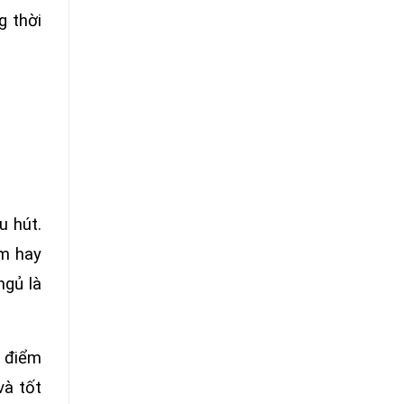
g thời
u hút.
ểm hay
ngủ là
g điểm
và tốt