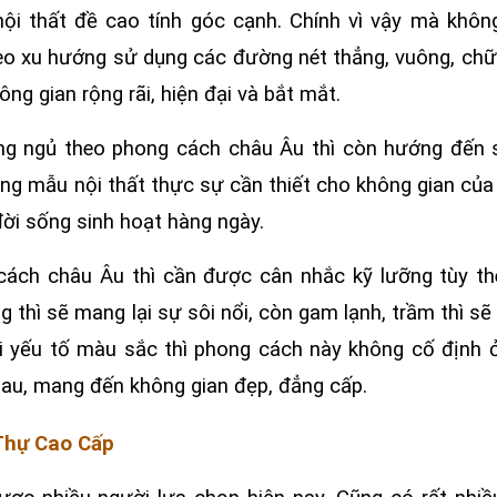
ội thất đề cao tính góc cạnh. Chính vì vậy mà khôn
eo xu hướng sử dụng các đường nét thẳng, vuông, chữ
g gian rộng rãi, hiện đại và bắt mắt.
hòng ngủ theo phong cách châu Âu thì còn hướng đến 
ững mẫu nội thất thực sự cần thiết cho không gian của
ời sống sinh hoạt hàng ngày.
cách châu Âu thì cần được cân nhắc kỹ lưỡng tùy t
thì sẽ mang lại sự sôi nổi, còn gam lạnh, trầm thì s
ới yếu tố màu sắc thì phong cách này không cố định
hau, mang đến không gian đẹp, đẳng cấp.
 Thự Cao Cấp