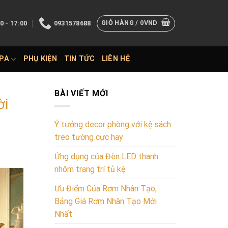
GIỎ HÀNG /
0
VND
0 - 17:00
0931578688
SPA
PHỤ KIỆN
TIN TỨC
LIÊN HỆ
BÀI VIẾT MỚI
ời
Ý tưởng decor phòng với kệ sách
treo tường cực hay
Ứng dụng của Đèn LED thanh
nhôm trang trí tủ kệ
Ưu Điểm Của Rơm Nhân Tạo,
Bảng Giá Rơm Nhân Tạo Mới
Nhất