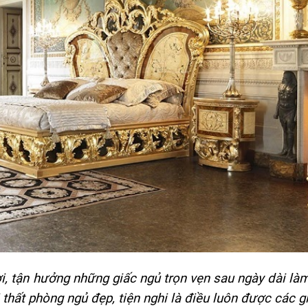
i, tận hưởng những giấc ngủ trọn vẹn sau ngày dài làm
i thất phòng ngủ đẹp, tiện nghi là điều luôn được các g