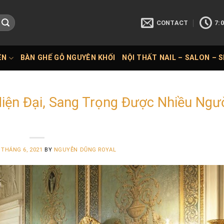
CONTACT
7:0
ÊN
BÀN GHẾ GỖ NGUYÊN KHỐI
NỘI THẤT NAIL – SALON – 
iện Đại, Sang Trọng Được Nhiều Ngư
 THÁNG 6, 2021
BY
NGUYỄN DŨNG ROYAL