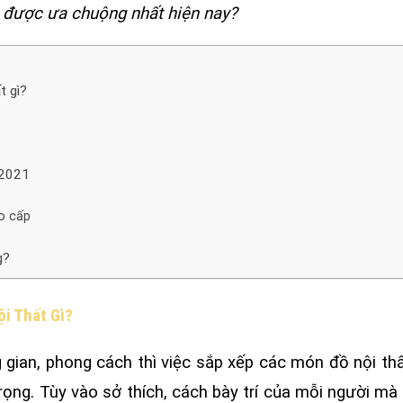
được ưa chuộng nhất hiện nay?
t gì?
 2021
ao cấp
g?
ội Thất Gì?
 gian, phong cách thì việc sắp xếp các món đồ nội th
rọng. Tùy vào sở thích, cách bày trí của mỗi người mà