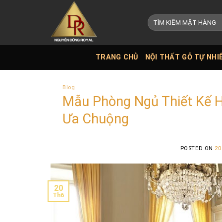
Skip
to
Tìm
kiếm:
content
TRANG CHỦ
NỘI THẤT GỖ TỰ NHI
Blog
Mẫu Phòng Ngủ Thiết Kế H
Ưa Chuộng
POSTED ON
20
20
Th6