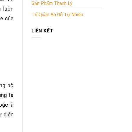
Sản Phẩm Thanh Lý
n luôn
Tủ Quần Áo Gỗ Tự Nhiên
ỏe của
LIÊN KẾT
ững bộ
úng ta
oặc là
ư diện