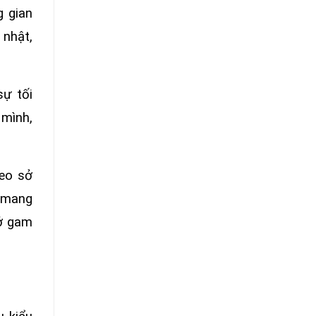
g gian
 nhật,
sự tối
 mình,
heo sở
ẽ mang
 ở gam