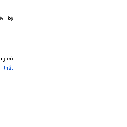
vi, kệ
ũng có
i thất