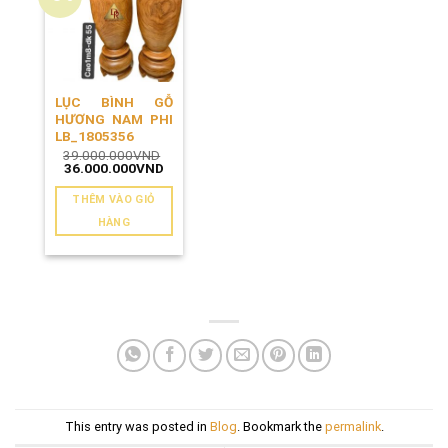
LỤC BÌNH GỖ
HƯƠNG NAM PHI
LB_1805356
39.000.000
VND
Giá
Giá
36.000.000
VND
gốc
hiện
là:
tại
THÊM VÀO GIỎ
39.000.000VND.
là:
36.000.000VND.
HÀNG
This entry was posted in
Blog
. Bookmark the
permalink
.