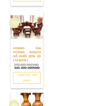
-12%
HOÀNG GIA
PHÒNG KHÁCH
GỖ KHỐI SƠN 3D
(10 MÓN )
390.000.000
VND
Giá
Giá
345.000.000
VND
gốc
hiện
là:
tại
THÊM VÀO GIỎ
390.000.000VND.
là:
345.000.000VND.
HÀNG
-8%