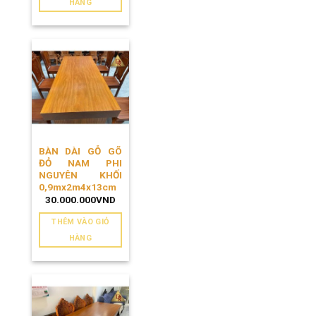
HÀNG
BÀN DÀI GỖ GÕ
ĐỎ NAM PHI
NGUYÊN KHỐI
0,9mx2m4x13cm
30.000.000
VND
THÊM VÀO GIỎ
HÀNG