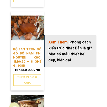
Xem Thêm
Phong cách
kiến trúc Nhật Bản là gì?
BỘ BÀN TRÒN GỖ
GÕ ĐỎ NAM PHI
Một số mẫu thiết kế
NGUYÊN KHỐI
đẹp, hiện đại
1M6x20 + 8 GHẾ
G_108B
167.450.000
VND
THÊM VÀO GIỎ
HÀNG