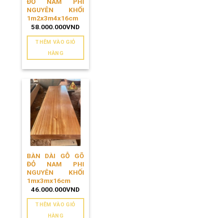
ĐỎ NAM PHI
NGUYÊN KHỐI
1m2x3m4x16cm
58.000.000
VND
THÊM VÀO GIỎ
HÀNG
BÀN DÀI GỖ GÕ
ĐỎ NAM PHI
NGUYÊN KHỐI
1mx3mx16cm
46.000.000
VND
THÊM VÀO GIỎ
HÀNG