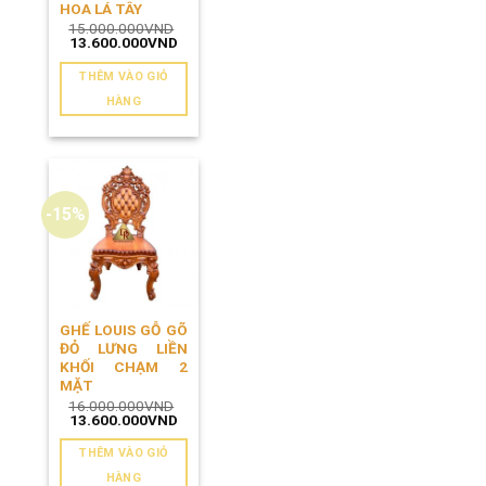
HOA LÁ TÂY
15.000.000
VND
Giá
Giá
13.600.000
VND
gốc
hiện
là:
tại
THÊM VÀO GIỎ
15.000.000VND.
là:
13.600.000VND.
HÀNG
-15%
GHẾ LOUIS GỖ GÕ
ĐỎ LƯNG LIỀN
KHỐI CHẠM 2
MẶT
16.000.000
VND
Giá
Giá
13.600.000
VND
gốc
hiện
là:
tại
THÊM VÀO GIỎ
16.000.000VND.
là:
13.600.000VND.
HÀNG