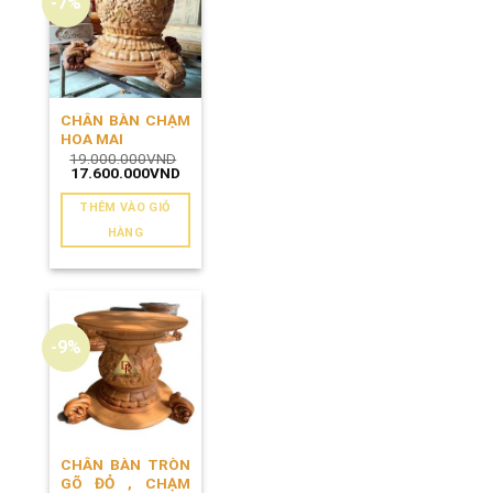
-7%
CHÂN BÀN CHẠM
HOA MAI
19.000.000
VND
Giá
Giá
17.600.000
VND
gốc
hiện
là:
tại
THÊM VÀO GIỎ
19.000.000VND.
là:
17.600.000VND.
HÀNG
-9%
CHÂN BÀN TRÒN
GÕ ĐỎ , CHẠM