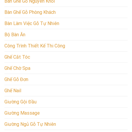
Bàn Ghế Gỗ Nguyên Khối
Bàn Ghế Gỗ Phòng Khách
Bàn Làm Việc Gỗ Tự Nhiên
Bộ Bàn Ăn
Công Trình Thiết Kế Thi Công
Ghế Cắt Tóc
Ghế Chờ Spa
Ghế Gỗ Đơn
Ghế Nail
Giường Gội Đầu
Giường Massage
Giường Ngủ Gỗ Tự Nhiên