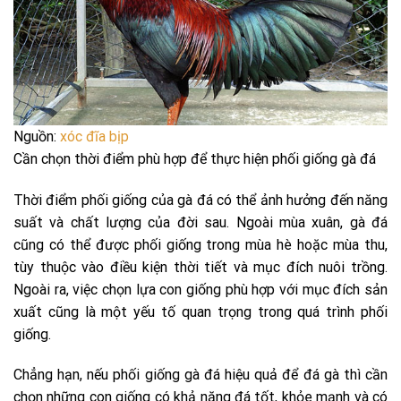
Nguồn:
xóc đĩa bịp
Cần chọn thời điểm phù hợp để thực hiện phối giống gà đá
Thời điểm phối giống của gà đá có thể ảnh hưởng đến năng
suất và chất lượng của đời sau. Ngoài mùa xuân, gà đá
cũng có thể được phối giống trong mùa hè hoặc mùa thu,
tùy thuộc vào điều kiện thời tiết và mục đích nuôi trồng.
Ngoài ra, việc chọn lựa con giống phù hợp với mục đích sản
xuất cũng là một yếu tố quan trọng trong quá trình phối
giống.
Chẳng hạn, nếu phối giống gà đá hiệu quả để đá gà thì cần
chọn những con giống có khả năng đá tốt, khỏe mạnh và có