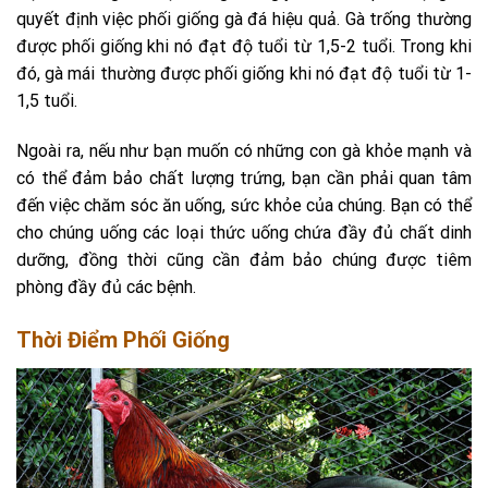
quyết định việc phối giống gà đá hiệu quả. Gà trống thường
được phối giống khi nó đạt độ tuổi từ 1,5-2 tuổi. Trong khi
đó, gà mái thường được phối giống khi nó đạt độ tuổi từ 1-
1,5 tuổi.
Ngoài ra, nếu như bạn muốn có những con gà khỏe mạnh và
có thể đảm bảo chất lượng trứng, bạn cần phải quan tâm
đến việc chăm sóc ăn uống, sức khỏe của chúng. Bạn có thể
cho chúng uống các loại thức uống chứa đầy đủ chất dinh
dưỡng, đồng thời cũng cần đảm bảo chúng được tiêm
phòng đầy đủ các bệnh.
Thời Điểm Phối Giống