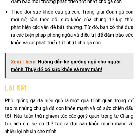
đảm bảo môi trường phát triển tốt nhất cho gà con.
Theo dõi sức khỏe của gà con: Trong giai đoạn gà con
mới nở, cần theo dõi sức khỏe của chúng để kịp thời
phát hiện các vấn đề bất thường. Từ đó, bạn có thể đưa
ra các biện pháp phòng ngừa và điều trị để đảm bảo sức
khỏe và sự phát triển tốt nhất cho gà con.
Xem Thêm
Hướng dẫn kê giường ngủ cho người
mệnh Thuỷ để có sức khỏe và may mắn!
Lời Kết
Phối giống gà đá hiệu quả là một quá trình quan trọng để
tạo ra những chú gà đá con khỏe mạnh và có sức chiến đấu
tốt. Nếu tuân thủ nghiêm túc các gợi ý quan trọng từ Chúng
tôi, anh em sẽ có thể tạo ra đời sau khỏe mạnh mang về
nhiều lợi nhuận cho mình.