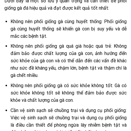
Dưới đây là một số lưu ý quan trọng và cần thiết để phối
giống gà đá hiệu quả và đạt được kết quả tốt nhất:
Không nên phối giống gà cùng huyết thống: Phối giống
gà cùng huyết thống sẽ khiến gà con bị suy yếu và dễ
mắc các bệnh tật.
Không nên phối giống gà quá già hoặc quá trẻ: Không
đảm bảo được chất lượng của gà con, ảnh hưởng đến
sức khỏe của gà con và có thể dẫn đến các vấn đề khác
như sức đề kháng yếu, chậm lớn, bệnh tật và thậm chí là
gà chết nhiều.
Không nên phối giống gà có sức khỏe không tốt: Gà có
sức khỏe không tốt sẽ không thể đảm bảo được sức
khỏe và chất lượng của gà con.
Cần vệ sinh sạch sẽ chuồng trại và dụng cụ phối giống:
Việc vệ sinh sạch sẽ chuồng trại và dụng cụ phối giống
là điều cần thiết để phòng ngừa lây nhiễm bệnh tật và