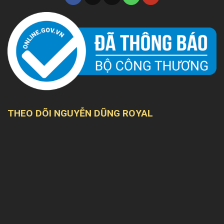
THEO DÕI NGUYỄN DŨNG ROYAL