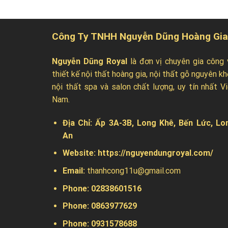
24.000.0
Công Ty TNHH Nguyễn Dũng Hoàng Gia
Nguyễn Dũng Royal
là đơn vị chuyên gia công 
thiết kế nội thất hoàng gia, nội thất gỗ nguyên kh
nội thất spa và salon chất lượng, uy tín nhất Vi
Nam.
Địa Chỉ:
Ấp 3A-3B, Long Khê, Bến Lức, Lo
An
Website:
https://nguyendungroyal.com/
Email:
thanhcong11u@gmail.com
Phone: 02838601516
Phone: 0863977629
Phone:
0931578688