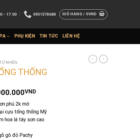
GIỎ HÀNG /
0
VND
0 - 17:00
0931578688
SPA
PHỤ KIỆN
TIN TỨC
LIÊN HỆ
TỰ NHIÊN
TỔNG THỐNG
Giá
000.000
VND
hiện
sơn phủ 2k mờ
tại
oại cựu tổng thống Mỹ
000.000VND.
là:
m hoa lá tây sơn cao
35.000.000VND.
 gỗ gõ đỏ Pachy