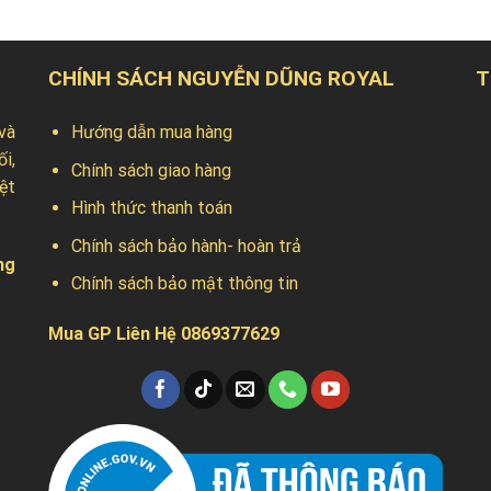
00VND.
30.000.000VND.
CHÍNH SÁCH NGUYỄN DŨNG ROYAL
T
và
Hướng dẫn mua hàng
ối,
Chính sách giao hàng
ệt
Hình thức thanh toán
Chính sách bảo hành- hoàn trả
ng
Chính sách bảo mật thông tin
Mua GP Liên Hệ 0869377629