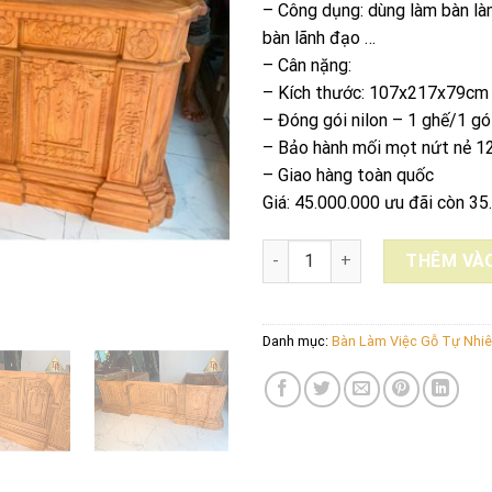
– Công dụng: dùng làm bàn làm
bàn lãnh đạo …
– Cân nặng:
– Kích thước: 107x217x79cm
– Đóng gói nilon – 1 ghế/1 gó
– Bảo hành mối mọt nứt nẻ 1
– Giao hàng toàn quốc
Giá: 45.000.000 ưu đãi còn 35
BÀN LÀM VIỆC TỔNG THỐNG s
THÊM VÀO
Danh mục:
Bàn Làm Việc Gỗ Tự Nhi