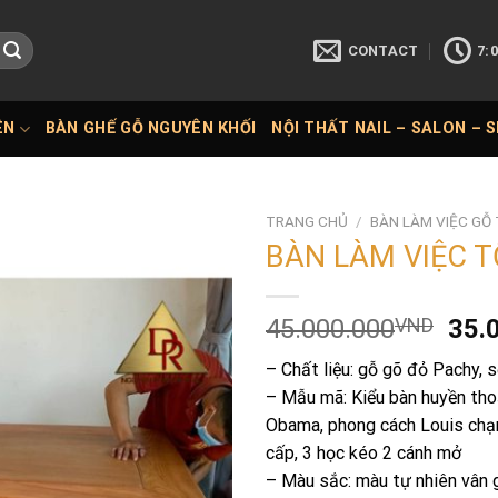
CONTACT
7:0
ÊN
BÀN GHẾ GỖ NGUYÊN KHỐI
NỘI THẤT NAIL – SALON – 
TRANG CHỦ
/
BÀN LÀM VIỆC GỖ 
BÀN LÀM VIỆC 
Giá
45.000.000
VND
35.
gốc
– Chất liệu: gỗ gõ đỏ Pachy, 
là:
– Mẫu mã: Kiểu bàn huyền th
45.
Obama, phong cách Louis chạ
cấp, 3 học kéo 2 cánh mở
– Màu sắc: màu tự nhiên vân