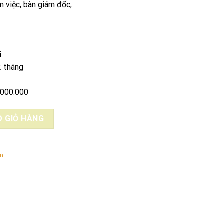
 việc, bàn giám đốc,
i
2 tháng
.000.000
ố lượng
 GIỎ HÀNG
ên