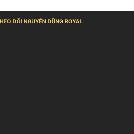
680.000.000VND.
HEO DÕI NGUYỄN DŨNG ROYAL