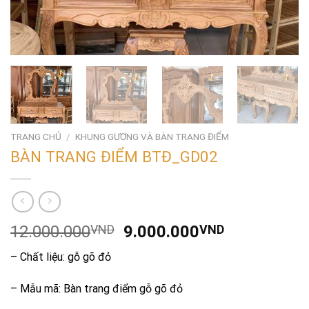
TRANG CHỦ
/
KHUNG GƯƠNG VÀ BÀN TRANG ĐIỂM
BÀN TRANG ĐIỂM BTĐ_GD02
Giá
Giá
12.000.000
VND
9.000.000
VND
gốc
hiện
– Chất liệu: gỗ gõ đỏ
là:
tại
12.000.000VND.
là:
– Mẫu mã: Bàn trang điểm gỗ gõ đỏ
9.000.000