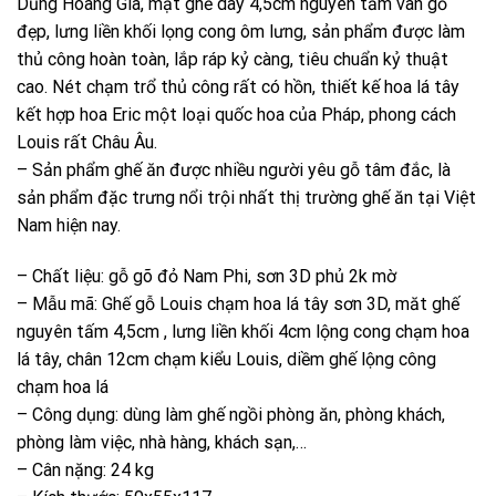
Dũng Hoàng Gia, mặt ghế dày 4,5cm nguyên tấm vân gỗ
8.500.000
đẹp, lưng liền khối lọng cong ôm lưng, sản phẩm được làm
thủ công hoàn toàn, lắp ráp kỷ càng, tiêu chuẩn kỷ thuật
cao. Nét chạm trổ thủ công rất có hồn, thiết kế hoa lá tây
kết hợp hoa Eric một loại quốc hoa của Pháp, phong cách
Louis rất Châu Âu.
– Sản phẩm ghế ăn được nhiều người yêu gỗ tâm đắc, là
sản phẩm đặc trưng nổi trội nhất thị trường ghế ăn tại Việt
Nam hiện nay.
– Chất liệu: gỗ gõ đỏ Nam Phi, sơn 3D phủ 2k mờ
– Mẫu mã: Ghế gỗ Louis chạm hoa lá tây sơn 3D, măt ghế
nguyên tấm 4,5cm , lưng liền khối 4cm lộng cong chạm hoa
lá tây, chân 12cm chạm kiểu Louis, diềm ghế lộng công
chạm hoa lá
– Công dụng: dùng làm ghế ngồi phòng ăn, phòng khách,
phòng làm việc, nhà hàng, khách sạn,…
– Cân nặng: 24 kg