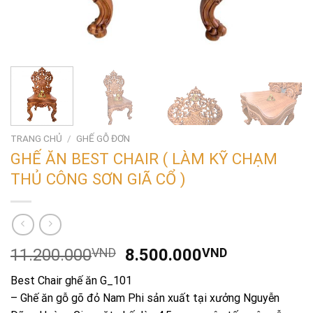
TRANG CHỦ
/
GHẾ GỖ ĐƠN
GHẾ ĂN BEST CHAIR ( LÀM KỸ CHẠM
THỦ CÔNG SƠN GIÃ CỔ )
Giá
Giá
11.200.000
VND
8.500.000
VND
gốc
hiện
Best Chair ghế ăn G_101
là:
tại
– Ghế ăn gỗ gõ đỏ Nam Phi sản xuất tại xưởng Nguyễn
11.200.000VND.
là: