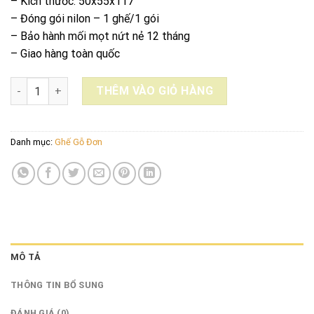
– Kích thước: 50x55x117
– Đóng gói nilon – 1 ghế/1 gói
– Bảo hành mối mọt nứt nẻ 12 tháng
– Giao hàng toàn quốc
GHẾ ĂN BEST CHAIR ( LÀM KỸ CHẠM THỦ CÔNG SƠN GIÃ CỔ ) s
THÊM VÀO GIỎ HÀNG
Danh mục:
Ghế Gỗ Đơn
MÔ TẢ
THÔNG TIN BỔ SUNG
ĐÁNH GIÁ (0)