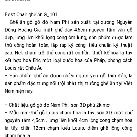
Best Chair ghế ăn G_101
– Ghế ăn gỗ gõ đỏ Nam Phi sản xuất tại xưởng Nguyễn
Dũng Hoàng Gia, mặt ghế dày 4,5cm nguyên tấm vân gỗ
đẹp, lưng liền khối lọng cong ôm lưng, sản phẩm được làm
thủ công hoàn toàn, lắp ráp kỷ càng, tiêu chuẩn kỷ thuật
cao. Nét chạm trổ thủ công rất có hồn, thiết kế hoa lá tây
kết hợp hoa Eric một loại quốc hoa của Pháp, phong cách
Louis rất Châu Âu.
– Sản phẩm ghế ăn được nhiều người yêu gỗ tâm đắc, là
sản phẩm đặc trưng nổi trội nhất thị trường ghế ăn tại Việt
Nam hiện nay.
– Chất liệu: gỗ gõ đỏ Nam Phi, sơn 3D phủ 2k mờ
– Mẫu mã: Ghế gỗ Louis chạm hoa lá tây sơn 3D, măt ghế
nguyên tấm 4,5cm , lưng liền khối 4cm lộng cong chạm hoa
lá tây, chân 12cm chạm kiểu Louis, diềm ghế lộng công
chạm hoa lá