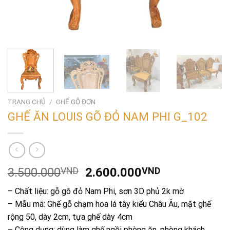
TRANG CHỦ
/
GHẾ GỖ ĐƠN
GHẾ ĂN LOUIS GÕ ĐỎ NAM PHI G_102
Giá
Giá
3.500.000
VND
2.600.000
VND
gốc
hiện
– Chất liệu: gỗ gõ đỏ Nam Phi, sơn 3D phủ 2k mờ
là:
tại
– Mẫu mã: Ghế gỗ chạm hoa lá tây kiểu Châu Âu, mặt ghế
3.500.000VND.
là:
rộng 50, dày 2cm, tựa ghế dày 4cm
2.600.000V
– Công dụng: dùng làm ghế ngồi phòng ăn, phòng khách,