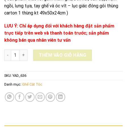
ngồi, lưng tựa, tay ghế và óc vít – lục giác đóng gói thùng
carton 1 thùng kt 49x50x24cm )
LƯU Ý: Chỉ áp dụng đối với khách hàng đặt sản phẩm
trực tiếp trên web và thanh toán trước; sản phẩm
không bán qua nhân viên tư vấn
Ghế cắt tóc salon YAD_636 số lượng
THÊM VÀO GIỎ HÀNG
SKU:
YAD_636
Danh mục:
Ghế Cắt Tóc