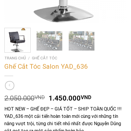
TRANG CHỦ
/
GHẾ CẮT TÓC
Ghế Cắt Tóc Salon YAD_636
Giá
Giá
2.050.000
VND
1.450.000
VND
gốc
hiện
HOT NEW – GHẾ ĐẸP – GIÁ TỐT – SHIP TOÀN QUỐC !!!
là:
tại
YAD_636 một cải tiến hoàn toàn mới cùng với những tín
2.050.000VND.
là:
năng vượt trội, từng chi tiết nhỏ nhất được Nguyễn Dũng
1.450.000V
cắt gọt tạo ra một sản phẩm hoàn hảo.