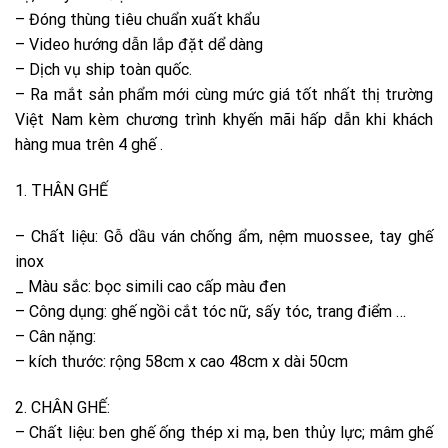
– Đóng thùng tiêu chuẩn xuất khẩu
– Video hướng dẫn lắp đặt dể dàng
– Dịch vụ ship toàn quốc.
– Ra mắt sản phẩm mới cùng mức giá tốt nhất thị trường
Việt Nam kèm chương trình khyến mãi hấp dẫn khi khách
hàng mua trên 4 ghế .
1. THÂN GHẾ
– Chất liệu: Gỗ dầu ván chống ẩm, nệm muossee, tay ghế
inox
_ Màu sắc: bọc simili cao cấp màu đen
– Công dụng: ghế ngồi cắt tóc nữ, sấy tóc, trang điểm …
– Cân nặng:
– kích thước: rộng 58cm x cao 48cm x dài 50cm
2. CHÂN GHẾ:
– Chất liệu: ben ghế ống thép xi mạ, ben thủy lực; mâm ghế