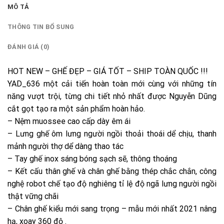
MÔ TẢ
THÔNG TIN BỔ SUNG
ĐÁNH GIÁ (0)
HOT NEW – GHẾ ĐẸP – GIÁ TỐT – SHIP TOÀN QUỐC !!!
YAD_636 một cải tiến hoàn toàn mới cùng với những tín
năng vượt trội, từng chi tiết nhỏ nhất được Nguyễn Dũng
cắt gọt tạo ra một sản phẩm hoàn hảo.
– Nệm muossee cao cấp dày êm ái
– Lưng ghế ôm lưng người ngồi thoải thoái dể chịu, thanh
mảnh người thợ dể dàng thao tác
– Tay ghế inox sáng bóng sạch sẽ, thông thoáng
– Kết cấu thân ghế và chân ghế bằng thép chắc chắn, công
nghệ robot chế tạo độ nghiêng tỉ lệ độ ngã lưng người ngồi
thật vững chãi
– Chân ghế kiểu mới sang trọng – mẫu mới nhất 2021 nâng
hạ, xoay 360 độ .