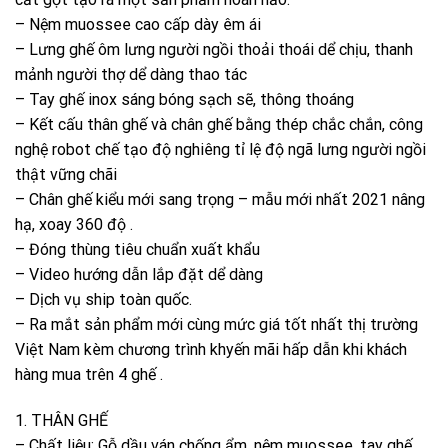
– Nệm muossee cao cấp dày êm ái
– Lưng ghế ôm lưng người ngồi thoải thoái dể chịu, thanh
mảnh người thợ dể dàng thao tác
– Tay ghế inox sáng bóng sạch sẽ, thông thoáng
– Kết cấu thân ghế và chân ghế bằng thép chắc chắn, công
nghệ robot chế tạo độ nghiêng tỉ lệ độ ngã lưng người ngồi
thật vững chãi
– Chân ghế kiểu mới sang trọng – mẫu mới nhất 2021 nâng
hạ, xoay 360 độ .
– Đóng thùng tiêu chuẩn xuất khẩu
– Video hướng dẫn lắp đặt dể dàng
– Dịch vụ ship toàn quốc.
– Ra mắt sản phẩm mới cùng mức giá tốt nhất thị trường
Việt Nam kèm chương trình khyến mãi hấp dẫn khi khách
hàng mua trên 4 ghế .
1. THÂN GHẾ
– Chất liệu: Gỗ dầu ván chống ẩm, nệm muossee, tay ghế