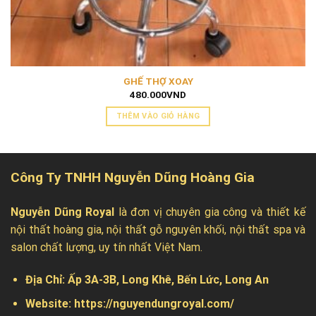
GHẾ THỢ XOAY
480.000
VND
THÊM VÀO GIỎ HÀNG
Công Ty TNHH Nguyễn Dũng Hoàng Gia
Nguyễn Dũng Royal
là đơn vị chuyên gia công và thiết kế
nội thất hoàng gia, nội thất gỗ nguyên khối, nội thất spa và
salon chất lượng, uy tín nhất Việt Nam.
Địa Chỉ:
Ấp 3A-3B, Long Khê, Bến Lức, Long An
Website:
https://nguyendungroyal.com/