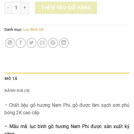
LỤC BÌNH GỖ HƯƠNG NAM PHI LB_1704750 số lượng
THÊM VÀO GIỎ HÀNG
Danh mục:
Lục Bình Gỗ
MÔ TẢ
ĐÁNH GIÁ (0)
– Chất liệu:
gỗ hương Nam Phi, gỗ được làm sạch sơn phủ
bóng 2K cao cấp
– Mẫu mã: lục bình gỗ hương Nam Phi được sản xuất kỷ
càng