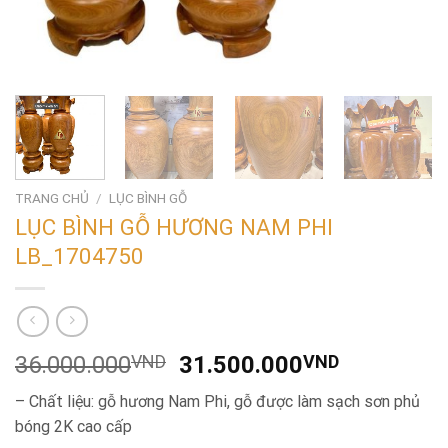
TRANG CHỦ
/
LỤC BÌNH GỖ
LỤC BÌNH GỖ HƯƠNG NAM PHI
LB_1704750
Giá
Giá
36.000.000
VND
31.500.000
VND
gốc
hiện
– Chất liệu:
gỗ hương Nam Phi, gỗ được làm sạch sơn phủ
là:
tại
bóng 2K cao cấp
36.000.000VND.
là: