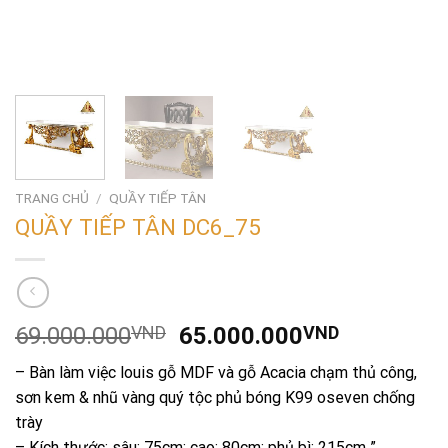
TRANG CHỦ
/
QUẦY TIẾP TÂN
QUẦY TIẾP TÂN DC6_75
Giá
Giá
69.000.000
VND
65.000.000
VND
gốc
hiện
– Bàn làm việc louis gỗ MDF và gỗ Acacia chạm thủ công,
là:
tại
sơn kem & nhũ vàng quý tộc phủ bóng K99 oseven chống
69.000.000VND.
là:
trày
65.000.0
– Kích thước: sâu: 75cm; cao: 80cm; phủ bì: 215cm ”.