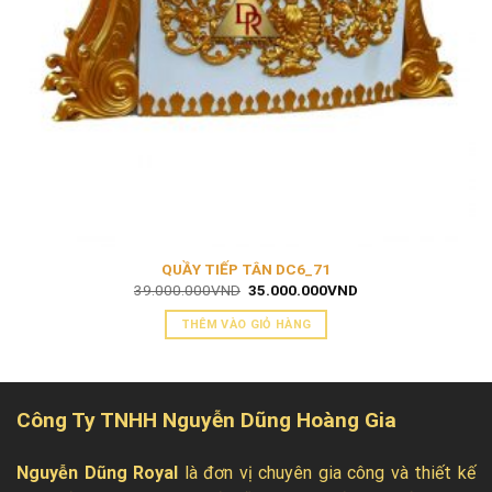
QUẦY TIẾP TÂN DC6_71
Giá
Giá
39.000.000
VND
35.000.000
VND
gốc
hiện
là:
tại
THÊM VÀO GIỎ HÀNG
39.000.000VND.
là:
35.000.000VND.
Công Ty TNHH Nguyễn Dũng Hoàng Gia
Nguyễn Dũng Royal
là đơn vị chuyên gia công và thiết kế