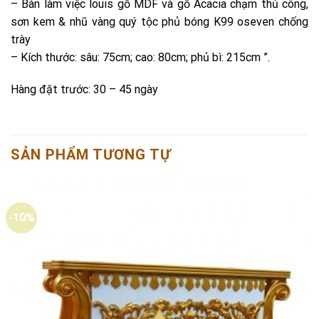
– Bàn làm việc louis gỗ MDF và gỗ Acacia chạm thủ công,
sơn kem & nhũ vàng quý tộc phủ bóng K99 oseven chống
trày
– Kích thước: sâu: 75cm; cao: 80cm; phủ bì: 215cm ”.
Hàng đặt trước: 30 – 45 ngày
SẢN PHẨM TƯƠNG TỰ
-10%