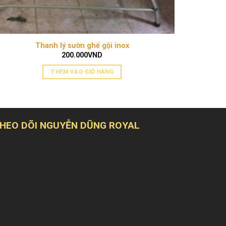
Thanh lý sườn ghế gội inox
200.000
VND
THÊM VÀO GIỎ HÀNG
HEO DÕI NGUYỄN DŨNG ROYAL