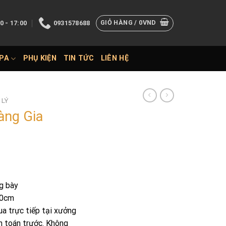
GIỎ HÀNG /
0
VND
0 - 17:00
0931578688
SPA
PHỤ KIỆN
TIN TỨC
LIÊN HỆ
 LÝ
àng Gia
g bày
80cm
a trực tiếp tại xưởng
h toán trước. Không