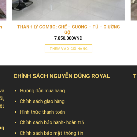
ân
THANH LÝ COMBO: GHẾ – GƯƠNG – TỦ – GIƯỜNG
GỘI
7.850.000
VND
THÊM VÀO GIỎ HÀNG
CHÍNH SÁCH NGUYỄN DŨNG ROYAL
T
và
Hướng dẫn mua hàng
ối,
Chính sách giao hàng
ệt
Hình thức thanh toán
Chính sách bảo hành- hoàn trả
ng
Chính sách bảo mật thông tin