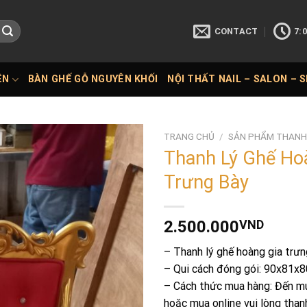
CONTACT
7:0
ÊN
BÀN GHẾ GỖ NGUYÊN KHỐI
NỘI THẤT NAIL – SALON – 
TRANG CHỦ
/
SẢN PHẨM THANH
Thanh Lý Ghế Ho
Trưng Bày
2.500.000
VND
– Thanh lý ghế hoàng gia trưn
– Qui cách đóng gói: 90x81x
– Cách thức mua hàng: Đến mu
hoặc mua online vui lòng than