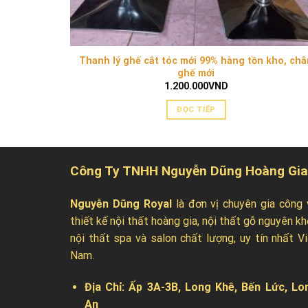
Thanh lý ghế cắt tóc mới 99% hàng tồn kho, ch
ghế mới
1.200.000
VND
ĐỌC TIẾP
Công Ty TNHH Nguyễn Dũng Hoàng Gia
Nguyễn Dũng Royal
là đơn vị chuyên gia công 
thiết kế nội thất hoàng gia, nội thất gỗ nguyên kh
nội thất spa và salon chất lượng, uy tín nhất Vi
Nam.
Địa Chỉ:
Ấp 3A-3B, Long Khê, Bến Lức, Lo
An