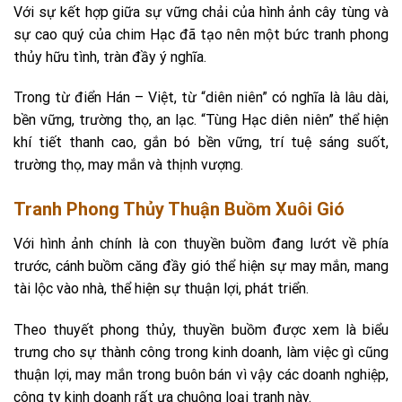
Với sự kết hợp giữa sự vững chải của hình ảnh cây tùng và
sự cao quý của chim Hạc đã tạo nên một bức tranh phong
thủy hữu tình, tràn đầy ý nghĩa.
Trong từ điển Hán – Việt, từ “diên niên” có nghĩa là lâu dài,
bền vững, trường thọ, an lạc. “Tùng Hạc diên niên” thể hiện
khí tiết thanh cao, gắn bó bền vững, trí tuệ sáng suốt,
trường thọ, may mắn và thịnh vượng.
Tranh Phong Thủy Thuận Buồm Xuôi Gió
Với hình ảnh chính là con thuyền buồm đang lướt về phía
trước, cánh buồm căng đầy gió thể hiện sự may mắn, mang
tài lộc vào nhà, thể hiện sự thuận lợi, phát triển.
Theo thuyết phong thủy, thuyền buồm được xem là biểu
trưng cho sự thành công trong kinh doanh, làm việc gì cũng
thuận lợi, may mắn trong buôn bán vì vậy các doanh nghiệp,
công ty kinh doanh rất ưa chuộng loại tranh này.