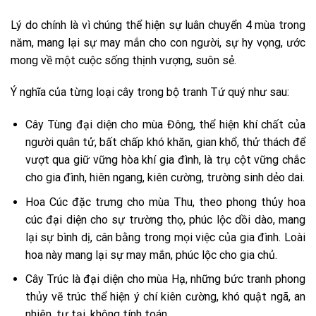
Lý do chính là vì chúng thể hiện sự luân chuyển 4 mùa trong
năm, mang lại sự may mắn cho con người, sự hy vọng, ước
mong về một cuộc sống thịnh vượng, suôn sẻ.
Ý nghĩa của từng loại cây trong bộ tranh Tứ quý như sau:
Cây Tùng đại diện cho mùa Đông, thể hiện khí chất của
người quân tử, bất chấp khó khăn, gian khổ, thử thách để
vượt qua giữ vững hòa khí gia đình, là trụ cột vững chắc
cho gia đình, hiên ngang, kiên cường, trường sinh dẻo dai.
Hoa Cúc đặc trưng cho mùa Thu, theo phong thủy hoa
cúc đại diện cho sự trường thọ, phúc lộc dồi dào, mang
lại sự bình dị, cân bằng trong mọi việc của gia đình. Loài
hoa này mang lại sự may mắn, phúc lộc cho gia chủ.
Cây Trúc là đại diện cho mùa Hạ, những bức tranh phong
thủy vẽ trúc thể hiện ý chí kiên cường, khó quật ngã, an
nhiên, tự tại, không tính toán.