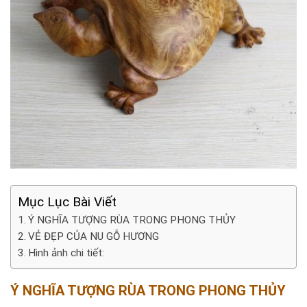
Mục Lục Bài Viết
Ý NGHĨA TƯỢNG RÙA TRONG PHONG THỦY
VẺ ĐẸP CỦA NU GỖ HƯƠNG
Hình ảnh chi tiết:
Ý NGHĨA TƯỢNG RÙA TRONG PHONG THỦY