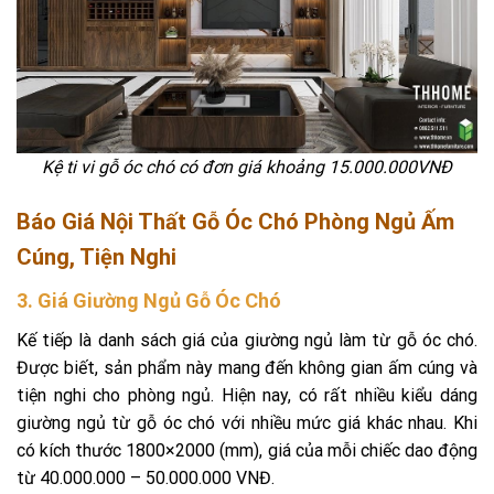
Kệ ti vi gỗ óc chó có đơn giá khoảng 15.000.000VNĐ
Báo Giá
Nội Thất Gỗ Óc Chó Phòng Ngủ
Ấm
Cúng, Tiện Nghi
3. Giá
Giường Ngủ Gỗ Óc Chó
Kế tiếp là danh sách giá của giường ngủ làm từ gỗ óc chó.
Được biết, sản phẩm này mang đến không gian ấm cúng và
tiện nghi cho phòng ngủ. Hiện nay, có rất nhiều kiểu dáng
giường ngủ từ gỗ óc chó với nhiều mức giá khác nhau. Khi
có kích thước 1800×2000 (mm), giá của mỗi chiếc dao động
từ 40.000.000 – 50.000.000 VNĐ.