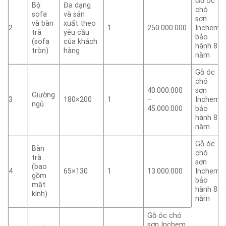
Gỗ óc
Bộ
Đa dạng
chó
sofa
và sản
sơn
và bàn
xuất theo
2
1
250.000.000
Inchem
trà
yêu cầu
bảo
(sofa
của khách
hành 8
tròn)
hàng
năm
Gỗ óc
chó
40.000.000
sơn
Giường
3
180×200
1
–
Inchem
ngủ
45.000.000
bảo
hành 8
năm
Gỗ óc
Bàn
chó
trà
sơn
(bao
4
65×130
1
13.000.000
Inchem
gồm
bảo
mặt
hành 8
kính)
năm
Gỗ óc chó
sơn Inchem