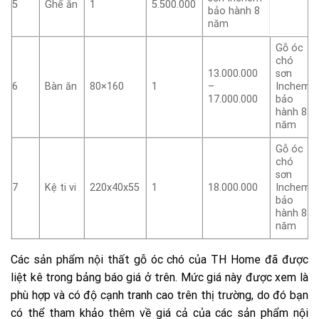
5
Ghế ăn
1
5.500.000
bảo hành 8
năm
Gỗ óc
chó
13.000.000
sơn
6
Bàn ăn
80×160
1
–
Inchem
17.000.000
bảo
hành 8
năm
Gỗ óc
chó
sơn
7
Kệ ti vi
220x40x55
1
18.000.000
Inchem
bảo
hành 8
năm
Các sản phẩm nội thất gỗ óc chó của TH Home đã được
liệt kê trong bảng báo giá ở trên. Mức giá này được xem là
phù hợp và có độ cạnh tranh cao trên thị trường, do đó bạn
có thể tham khảo thêm về giá cả của các sản phẩm nội