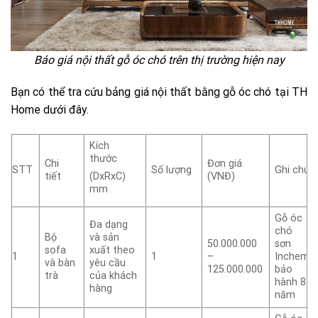
Báo giá nội thất gỗ óc chó trên thị trường hiện nay
Bạn có thể tra cứu bảng giá nội thất bằng gỗ óc chó tại TH
Home dưới đây.
Kích
thước
Chi
Đơn giá
STT
Số lượng
Ghi chú
tiết
(VNĐ)
(DxRxC)
mm
Gỗ óc
Đa dạng
chó
Bộ
và sản
50.000.000
sơn
sofa
xuất theo
1
1
–
Inchem
và bàn
yêu cầu
125.000.000
bảo
trà
của khách
hành 8
hàng
năm