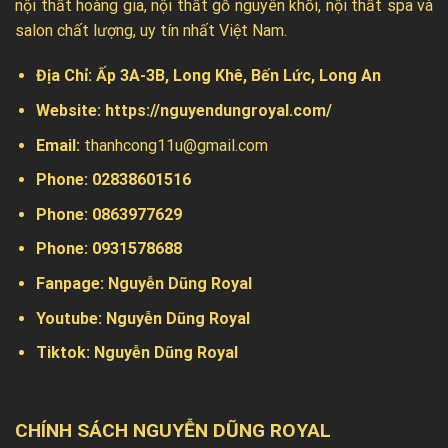
nội thất hoàng gia, nội thất gỗ nguyên khối, nội thất spa và
salon chất lượng, uy tín nhất Việt Nam.
Địa Chỉ:
Ấp 3A-3B, Long Khê, Bến Lức, Long An
Website:
https://nguyendungroyal.com/
Email:
thanhcong11u@gmail.com
Phone: 02838601516
Phone: 0863977629
Phone:
0931578688
Fanpage:
Nguyễn Dũng Royal
Youtube:
Nguyễn Dũng Royal
Tiktok:
Nguyễn Dũng Royal
CHÍNH SÁCH NGUYỄN DŨNG ROYAL