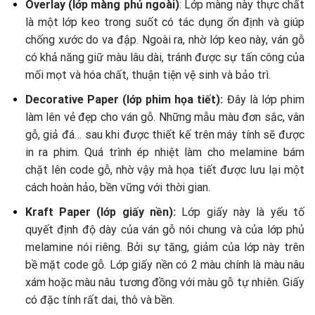
Overlay (lớp màng phủ ngoài)
: Lớp màng này thực chất
là một lớp keo trong suốt có tác dụng ổn định và giúp
chống xước do va đập. Ngoài ra, nhờ lớp keo này, ván gỗ
có khả năng giữ màu lâu dài, tránh được sự tấn công của
mối mọt và hóa chất, thuận tiện vệ sinh và bảo trì.
Decorative Paper (lớp phim họa tiết):
Đây là lớp phim
làm lên vẻ đẹp cho ván gỗ. Những mẫu màu đơn sắc, vân
gỗ, giả đá… sau khi được thiết kế trên máy tính sẽ được
in ra phim. Quá trình ép nhiệt làm cho melamine bám
chặt lên code gỗ, nhờ vậy mà họa tiết được lưu lại một
cách hoàn hảo, bền vững với thời gian.
Kraft Paper (lớp giấy nền):
Lớp giấy này là yếu tố
quyết định độ dày của ván gỗ nói chung và của lớp phủ
melamine nói riêng. Bởi sự tăng, giảm của lớp này trên
bề mặt code gỗ. Lớp giấy nền có 2 màu chính là màu nâu
xám hoặc màu nâu tương đồng với màu gỗ tự nhiên. Giấy
có đặc tính rất dai, thô và bền.