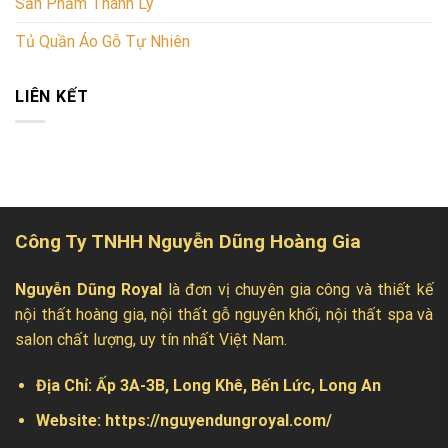
Sản Phẩm Thanh Lý
Tủ Quần Áo Gỗ Tự Nhiên
LIÊN KẾT
Công Ty TNHH Nguyễn Dũng Hoàng Gia
Nguyễn Dũng Royal
là đơn vị chuyên gia công và thiết kế
nội thất hoàng gia, nội thất gỗ nguyên khối, nội thất spa và
salon chất lượng, uy tín nhất Việt Nam.
Địa Chỉ:
Ấp 3A-3B, Long Khê, Bến Lức, Long An
Website:
https://nguyendungroyal.com/