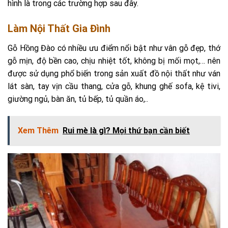
hình là trong các trường hợp sau đây.
Làm Nội Thất Gia Đình
Gỗ Hồng Đào có nhiều ưu điểm nổi bật như vân gỗ đẹp, thớ
gỗ mịn, độ bền cao, chịu nhiệt tốt, không bị mối mọt,… nên
được sử dụng phổ biến trong sản xuất đồ nội thất như ván
lát sàn, tay vịn cầu thang, cửa gỗ, khung ghế sofa, kệ tivi,
giường ngủ, bàn ăn, tủ bếp, tủ quần áo,..
Xem Thêm
Rui mè là gì? Mọi thứ bạn cần biết