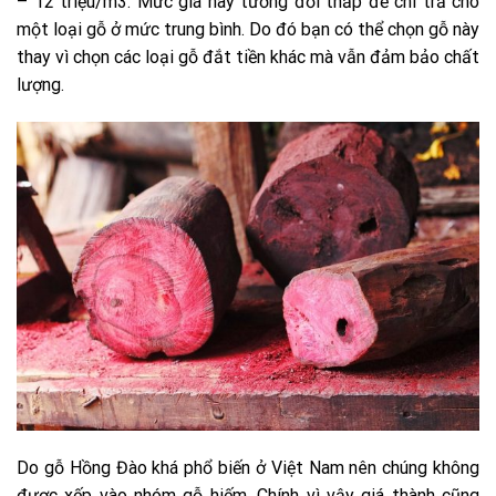
– 12 triệu/m3. Mức giá này tương đối thấp để chi trả cho
một loại gỗ ở mức trung bình. Do đó bạn có thể chọn gỗ này
thay vì chọn các loại gỗ đắt tiền khác mà vẫn đảm bảo chất
lượng.
Do gỗ Hồng Đào khá phổ biến ở Việt Nam nên chúng không
được xếp vào nhóm gỗ hiếm. Chính vì vậy giá thành cũng