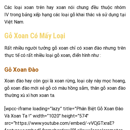
Các loại xoan trên hay xoan nói chung đều thuộc nhóm
IV trong bảng xếp hạng các loại gỗ khai thác và sử dụng tại
Việt Nam.
Gỗ Xoan Có Mấy Loại
Rất nhiều người tưởng gỗ xoan chỉ có xoan đào nhưng trên
thực tế có rất nhiều loại gỗ xoan, điển hình như :
Gỗ Xoan Đào
Xoan đào hay còn gọi là xoan rừng, loại cây này mọc hoang,
gỗ xoan đào mới xẻ gỗ có màu hồng sẫm, thân gỗ xoan đào
thường xù xì hơn xoan ta.
[wpcc-iframe loading=”lazy” title=”Phân Biệt Gỗ Xoan Đào
Và Xoan Ta !” width=”1020″ height=”574″
src=”https://www.youtube.com/embed/-vVCjGTxraE?