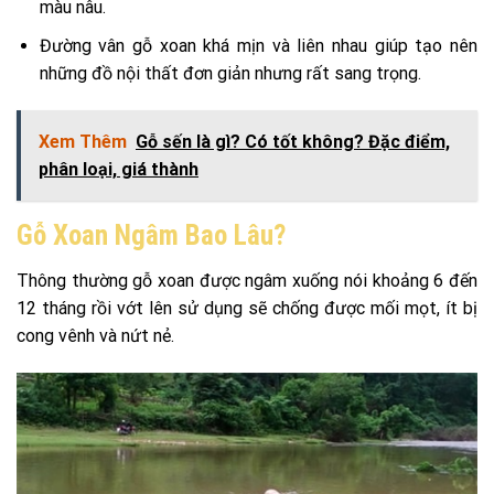
màu nâu.
Đường vân gỗ xoan khá mịn và liên nhau giúp tạo nên
những đồ nội thất đơn giản nhưng rất sang trọng.
Xem Thêm
Gỗ sến là gì? Có tốt không? Đặc điểm,
phân loại, giá thành
Gỗ Xoan Ngâm Bao Lâu?
Thông thường gỗ xoan được ngâm xuống nói khoảng 6 đến
12 tháng rồi vớt lên sử dụng sẽ chống được mối mọt, ít bị
cong vênh và nứt nẻ.