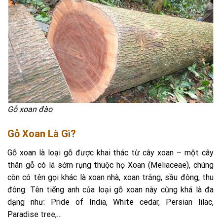
Gỗ xoan đào
Gỗ Xoan Là Gì?
Gỗ xoan là loại gỗ được khai thác từ cây xoan – một cây
thân gỗ có lá sớm rụng thuộc họ Xoan (Meliaceae), chúng
còn có tên gọi khác là xoan nhà, xoan trắng, sầu đông, thu
đông. Tên tiếng anh của loại gỗ xoan này cũng khá là đa
dạng như: Pride of India, White cedar, Persian lilac,
Paradise tree,…