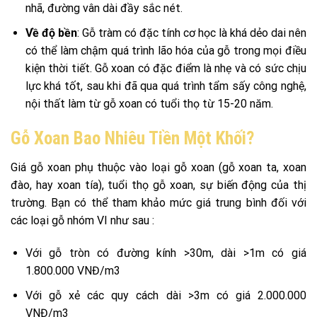
nhã, đường vân dài đầy sắc nét.
Về độ bền
: Gỗ tràm có đặc tính cơ học là khá dẻo dai nên
có thể làm chậm quá trình lão hóa của gỗ trong mọi điều
kiện thời tiết. Gỗ xoan có đặc điểm là nhẹ và có sức chịu
lực khá tốt, sau khi đã qua quá trình tẩm sấy công nghệ,
nội thất làm từ gỗ xoan có tuổi thọ từ 15-20 năm.
Gỗ Xoan Bao Nhiêu Tiền Một Khối?
Giá gỗ xoan phụ thuộc vào loại gỗ xoan (gỗ xoan ta, xoan
đào, hay xoan tía), tuổi thọ gỗ xoan, sự biến động của thị
trường. Bạn có thể tham khảo mức giá trung bình đối với
các loại gỗ nhóm VI như sau :
Với gỗ tròn có đường kính >30m, dài >1m có giá
1.800.000 VNĐ/m3
Với gỗ xẻ các quy cách dài >3m có giá 2.000.000
VNĐ/m3