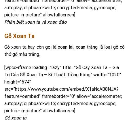
feature=oembed” frameborder=”0″ allow=”accelerometer;
autoplay; clipboard-write; encrypted-media; gyroscope;
picture-in-picture” allowfullscreen]
Phân biệt xoan ta và xoan đào
Gỗ Xoan Ta
Gỗ xoan ta hay còn gọi là xoan lai, xoan trắng là loại gỗ có
thớ gỗ màu trắng.
[wpcc-iframe loading=”lazy” title=”Gỗ Cây Xoan Ta – Giá
Trị Của Gỗ Xoan Ta – Kĩ Thuật Trồng Rừng” width=”1020″
height=”574″
src=”https://www.youtube.com/embed/X1aNcAB8NJA?
feature=oembed” frameborder=”0″ allow=”accelerometer;
autoplay; clipboard-write; encrypted-media; gyroscope;
picture-in-picture” allowfullscreen]
Gỗ xoan ta