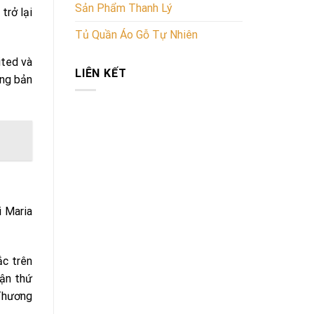
Sản Phẩm Thanh Lý
trở lại
Tủ Quần Áo Gỗ Tự Nhiên
ited và
LIÊN KẾT
ững bản
i Maria
ắc trên
rận thứ
 Thương