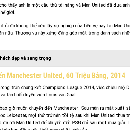
ho thấy anh là một cầu thủ tài năng và Man United đã đưa anh 
hế giới.
t ỏi đã không thể cứu lấy sự nghiệp của tiền vệ này tại Man Un
 lần nữa. Thương vụ này xứng đáng góp mặt trong danh sách nh
hách đẹp và sang trọng
Đến Manchester United, 60 Triệu Bảng, 2014
trong trận chung kết Champions League 2014, việc chiêu mộ D
và tân huấn luyện viên Louis van Gaal.
g bao giờ muốn chuyển đến Manchester. Sau màn ra mắt xuất s
c Leicester, mọi thứ trở nên tồi tệ sau khi Man United thua t
 đó đã rời Man United để chuyển đến PSG chỉ sau một mùa giải.
 bản hợp đồng gây thất vọng nhất châu Âu.