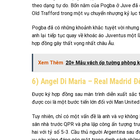
theo dạng tự do. Bốn năm của Pogba ở Juve đã c
Old Trafford trong một vụ chuyển nhượng kỷ lục t
Pogba đã có những khoảnh khắc tuyệt vời nhưng í
anh lại tiếp tục quay về khoác áo Juventus một
hợp đồng gây thất vọng nhất châu Âu.
Xem Thêm
20+ Mẫu vách ốp tường phòng k
6) Angel Di Maria – Real Madrid 
Được ký hợp đồng sau màn trình diễn xuất sắc 
được coi là một bước tiến lớn đối với Man United 
Tuy nhiên, chỉ có một vấn đề là anh và vợ khôn
sân nhà trước QPR và pha lập công ấn tượng trướ
hai với tỷ số 5-3. Cầu thủ người Argentina sau
vụ này xứng đáng góp mặt trong danh sách những