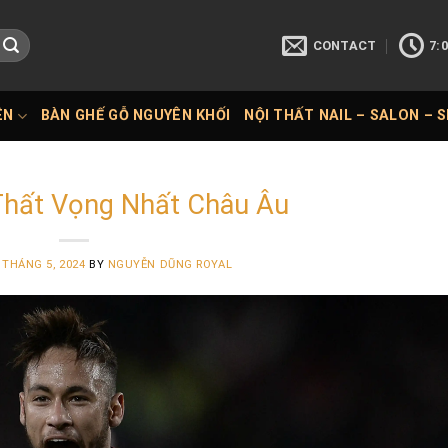
CONTACT
7:0
ÊN
BÀN GHẾ GỖ NGUYÊN KHỐI
NỘI THẤT NAIL – SALON – 
Thất Vọng Nhất Châu Âu
 THÁNG 5, 2024
BY
NGUYỄN DŨNG ROYAL