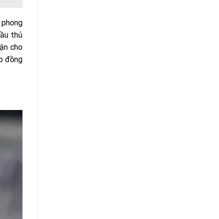
g phong
cầu thủ
rận cho
ợp đồng