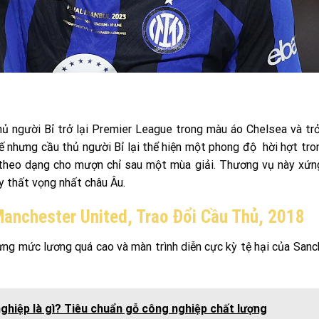
thủ người Bỉ trở lại Premier League trong màu áo Chelsea và tr
hế nhưng cầu thủ người Bỉ lại thể hiện một phong độ hời hợt tr
n theo dạng cho mượn chỉ sau một mùa giải. Thương vụ này xứ
 thất vọng nhất châu Âu.
Manchester United, Trao Đổi Cầu Thủ, 2018
ưng mức lương quá cao và màn trình diễn cực kỳ tệ hại của San
ghiệp là gì? Tiêu chuẩn gỗ công nghiệp chất lượng