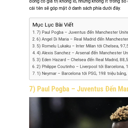
đồng có giá trị khổng lồ, nhưng không ít trong s
cái tên sẽ góp mặt ở danh sách phía dưới đây.
Mục Lục Bài Viết
7) Paul Pogba – Juventus đến Manchester Unite
6) Angel Di Maria – Real Madrid đến Manchester
5) Romelu Lukaku – Inter Milan tới Chelsea, 97,
4) Alexis Sanchez – Arsenal đến Manchester Uni
3) Eden Hazard – Chelsea đến Real Madrid, 88,5
2) Philippe Coutinho – Liverpool tới Barcelona, ​
1) Neymar – Barcelona tới PSG, 198 triệu bảng
7) Paul Pogba – Juventus Đến Man