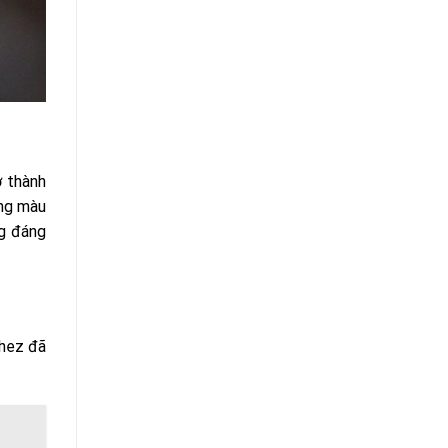
ở thành
ong màu
ng đáng
chez đã