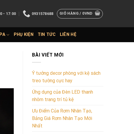
GIỎ HÀNG /
0
VND
0 - 17:00
0931578688
SPA
PHỤ KIỆN
TIN TỨC
LIÊN HỆ
BÀI VIẾT MỚI
Ý tưởng decor phòng với kệ sách
treo tường cực hay
Ứng dụng của Đèn LED thanh
nhôm trang trí tủ kệ
Ưu Điểm Của Rơm Nhân Tạo,
Bảng Giá Rơm Nhân Tạo Mới
Nhất