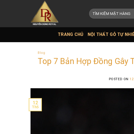
Skip
to
Tìm
kiếm:
content
TRANG CHỦ
NỘI THẤT GỖ TỰ NHI
Blog
Top 7 Bản Hợp Đồng Gây 
POSTED ON
12
12
Th5