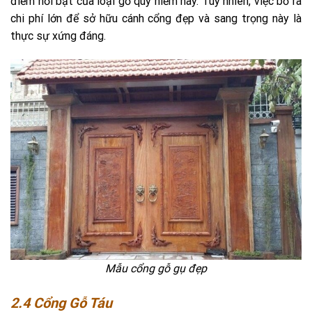
điểm nổi bật của loại gỗ quý hiếm này. Tuy nhiên, việc bỏ ra
chi phí lớn để sở hữu cánh cổng đẹp và sang trọng này là
thực sự xứng đáng.
Mẫu cổng gỗ gụ đẹp
2.4 Cổng Gỗ Táu