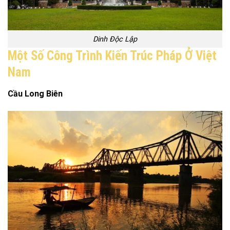
Dinh Độc Lập
Một Số Công Trình Kiến Trúc Pháp Ở Việt
Nam
Cầu Long Biên