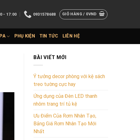
GIỎ HÀNG /
0
VND
0 - 17:00
0931578688
SPA
PHỤ KIỆN
TIN TỨC
LIÊN HỆ
BÀI VIẾT MỚI
Ý tưởng decor phòng với kệ sách
treo tường cực hay
Ứng dụng của Đèn LED thanh
nhôm trang trí tủ kệ
Ưu Điểm Của Rơm Nhân Tạo,
Bảng Giá Rơm Nhân Tạo Mới
Nhất