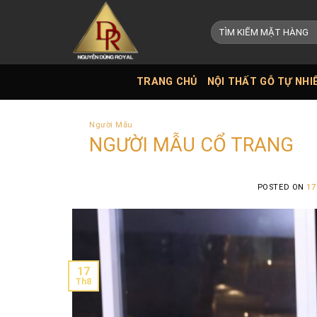
Skip
to
Tìm
kiếm:
content
TRANG CHỦ
NỘI THẤT GỖ TỰ NHI
Người Mẫu
NGƯỜI MẪU CỔ TRANG
POSTED ON
17
17
Th8