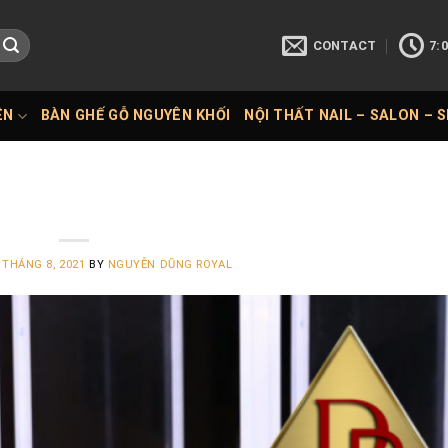
CONTACT
7:0
ÊN
BÀN GHẾ GỖ NGUYÊN KHỐI
NỘI THẤT NAIL – SALON – 
 THÁNG 8, 2021
BY
NGUYỄN DŨNG ROYAL