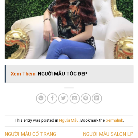
Xem Thêm
NGƯỜI MẪU TÓC ĐẸP
This entry was posted in
Người Mẫu
. Bookmark the
permalink
.
NGƯỜI MẪU CỔ TRANG
NGƯỜI MẪU SALON LP