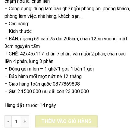
chạm hoa lá, chân liền
23.300.0
– Công dụng: dùng làm bàn ghế ngồi phòng ăn, phòng khách,
phòng làm việc, nhà hàng, khách sạn,…
– Cân nặng:
– Kích thước:
+ BÀN: ngang 69 cao 75 dài 205cm, chân 12cm vuông, mặt
3cm nguyên tấm
+ GHẾ: 42x45x117; chân 7 phân, ván ngồi 2 phân, chân sau
liền 4 phân, lưng 3 phân
– Đóng gói nilon – 1 ghế/1 gói, 1 bàn 1 gói
– Bảo hành mối mọt nứt nẻ 12 tháng
– Giao hàng toàn quốc 0877869898
– Gía: 24.500.000 ưu đãi còn 23.300.000
Hàng đặt trước: 14 ngày
BÀN DÀI GÕ ĐỎ PACHY CHÂN QUỲ 69X205X3CM - 6 GHẾ G_107B
THÊM VÀO GIỎ HÀNG