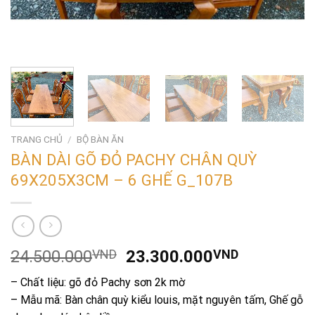
TRANG CHỦ
/
BỘ BÀN ĂN
BÀN DÀI GÕ ĐỎ PACHY CHÂN QUỲ
69X205X3CM – 6 GHẾ G_107B
Giá
Giá
24.500.000
VND
23.300.000
VND
gốc
hiện
– Chất liệu: gõ đỏ Pachy sơn 2k mờ
là:
tại
– Mẫu mã: Bàn chân quỳ kiểu louis, mặt nguyên tấm, Ghế gỗ
24.500.000VND.
là: