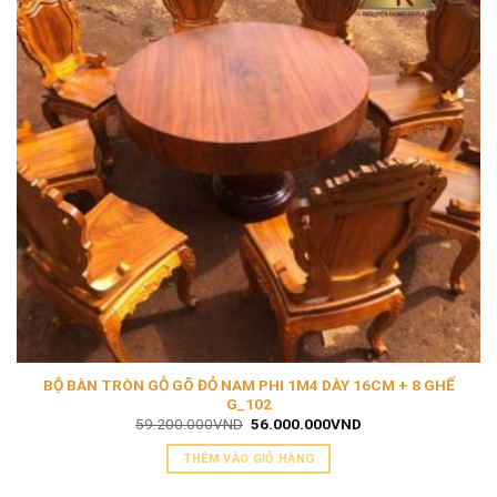
BỘ BÀN TRÒN GỖ GÕ ĐỎ NAM PHI 1M4 DÀY 16CM + 8 GHẾ
G_102
Giá
Giá
59.200.000
VND
56.000.000
VND
gốc
hiện
là:
tại
THÊM VÀO GIỎ HÀNG
59.200.000VND.
là:
56.000.000VND.