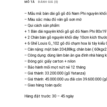
MÔ TẢ
ĐÁNH GIÁ (0)
– Mẫu mã: bàn dài gỗ gõ đỏ Nam Phi nguyên khối 
– Màu sắc: màu đỏ vân gỗ sơn mờ
– Qui cách sản phẩm:
+ 1 Bàn dài nguyên khối gỗ gõ đỏ Nam Phi 80x1
+ 2 Chân bàn gỗ nguyên khối dày 10cm kích thư
+ 6 Ghế Louis G_102 gõ đỏ chạm hoa lá tây kiểu 
– Cân nặng: mặt bàn 204,88kg; chân bàn ( 60kgx2
– Công dụng: dùng làm bàn ăn gia đình nhà hàng k
– Đóng gói: giấy carton + nilon
– Bảo hành mối mọt nứt nẻ 12 tháng
– Giá thành: 33.200.000 (gỗ Yatanza)
– Giá thành: 45.000.000 ưu đãi còn 39.600.000 (g
– Giao hàng toàn quốc
Hàng đặt trước: 30 – 45 ngày