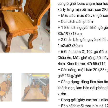
cùng 6 ghế louis chạm hoa ho
45.
xử lý láng mịn bề mặt sơn 2K
– Màu sắc: màu đỏ vân gỗ sơ
– Qui cách sản phẩm:
+ 1 Bàn dài nguyên khối gỗ g
80x197x13cm
+ 2 Chân bàn gỗ nguyên khối 
1m2x62x20cm
+ 6 Ghế Louis G_102 gõ đỏ ch
Châu Âu, Mặt ghế rộng 50, dà
4cm; Kích thước: 47x55x112
– Cân nặng: mặt bàn 204,88kg;
ghế 13kg/ghế
– Công dụng: dùng làm bàn ăn
khách dạn, làm bàn dài phòng 
vườn….
– Đóng gói: giấy carton + nilo
– Bảo hành mối mọt nứt nẻ 1