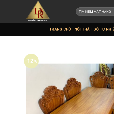
Skip
to
Tìm
kiếm:
content
TRANG CHỦ
NỘI THẤT GỖ TỰ NHI
-12%