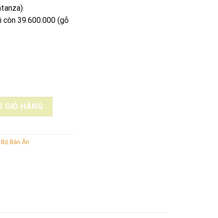
atanza)
i còn 39.600.000 (gỗ
Õ ĐỎ NAM PHI 80X197X13 + 6 GHẾ LOUIS G_102 số lượng
 GIỎ HÀNG
,
Bộ Bàn Ăn