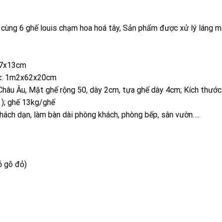
cùng 6 ghế louis chạm hoa hoá tây, Sản phẩm được xử lý láng m
97x13cm
ớc: 1m2x62x20cm
Châu Âu, Mặt ghế rộng 50, dày 2cm, tựa ghế dày 4cm; Kích thướ
 ); ghế 13kg/ghế
hách dạn, làm bàn dài phòng khách, phòng bếp, sân vườn….
ỗ gõ đỏ)