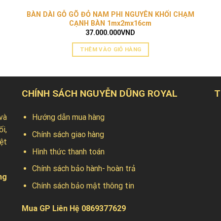
BÀN DÀI GỖ GÕ ĐỎ NAM PHI NGUYÊN KHỐI CHẠM
CẠNH BÀN 1mx2mx16cm
37.000.000
VND
THÊM VÀO GIỎ HÀNG
CHÍNH SÁCH NGUYỄN DŨNG ROYAL
T
và
Hướng dẫn mua hàng
ối,
Chính sách giao hàng
ệt
Hình thức thanh toán
Chính sách bảo hành- hoàn trả
ng
Chính sách bảo mật thông tin
Mua GP Liên Hệ 0869377629