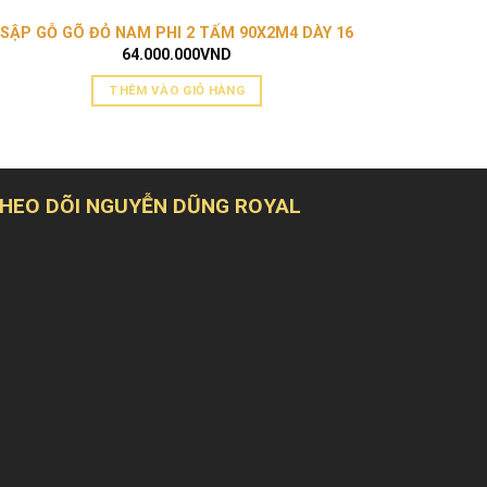
BÀN TR
SẬP GỖ GÕ ĐỎ NAM PHI 2 TẤM 90X2M4 DÀY 16
64.000.000
VND
THÊM VÀO GIỎ HÀNG
HEO DÕI NGUYỄN DŨNG ROYAL