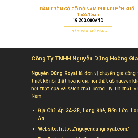
BÀN TRÒN GỖ GÕ ĐỎ NAM PHI NGUYÊN KHỐI
1m2x16cm
19.200.000
VND
THÊM VÀO GIỎ HÀNG
Công Ty TNHH Nguyễn Dũng Hoàng Gia
Nguyễn Dũng Royal
là đơn vị chuyên gia công 
thiết kế nội thất hoàng gia, nội thất gỗ nguyên kh
nội thất spa và salon chất lượng, uy tín nhất Vi
Nam.
Địa Chỉ:
Ấp 3A-3B, Long Khê, Bến Lức, Lo
An
Website:
https://nguyendungroyal.com/