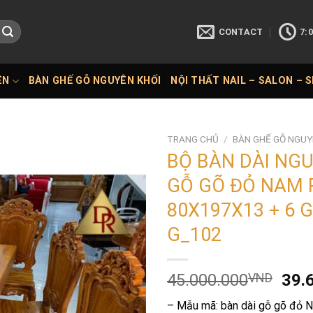
CONTACT
7:0
ÊN
BÀN GHẾ GỖ NGUYÊN KHỐI
NỘI THẤT NAIL – SALON – 
TRANG CHỦ
/
BÀN GHẾ GỖ NGUY
BỘ BÀN DÀI NG
GỖ GÕ ĐỎ NAM 
80X197X13 + 6 
G_102
Giá
45.000.000
VND
39.
gốc
– Mẫu mã: bàn dài gỗ gõ đỏ 
là: