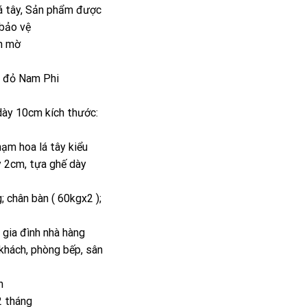
á tây, Sản phẩm được
000.000VND.
là:
 bảo vệ
39.600.000VND.
n mờ
õ đỏ Nam Phi
dày 10cm kích thước:
ạm hoa lá tây kiểu
y 2cm, tựa ghế dày
 chân bàn ( 60kgx2 );
 gia đình nhà hàng
khách, phòng bếp, sân
n
2 tháng