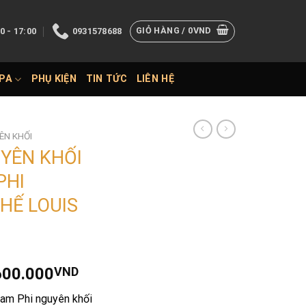
GIỎ HÀNG /
0
VND
0 - 17:00
0931578688
SPA
PHỤ KIỆN
TIN TỨC
LIÊN HỆ
ÊN KHỐI
UYÊN KHỐI
PHI
GHẾ LOUIS
Giá
600.000
VND
hiện
Nam Phi nguyên khối
tại