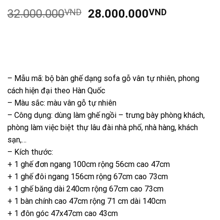
Giá
Giá
32.000.000
VND
28.000.000
VND
gốc
hiện
là:
tại
32.000.000VND.
là:
28.000.0
– Mẫu mã: bộ bàn ghế dạng sofa gỗ vân tự nhiên, phong
cách hiện đại theo Hàn Quốc
– Màu sắc: màu vân gỗ tự nhiên
– Công dụng: dùng làm ghế ngồi – trưng bày phòng khách,
phòng làm việc biệt thự lâu đài nhà phố, nhà hàng, khách
sạn,…
– Kích thước:
+ 1 ghế đơn ngang 100cm rộng 56cm cao 47cm
+ 1 ghế đôi ngang 156cm rộng 67cm cao 73cm
+ 1 ghế băng dài 240cm rộng 67cm cao 73cm
+ 1 bàn chính cao 47cm rộng 71 cm dài 140cm
+ 1 đôn góc 47x47cm cao 43cm