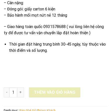
– Cân nặng:
– Đóng gói: giấy carton 6 kiện
– Bảo hành mối mọt nứt nẻ 12 tháng
– Giao hàng toàn quốc 0931578688 ( vui lòng liên hệ công
ty để được tư vấn vận chuyển lắp đặt hoàn thiện )
Thời gian đặt hàng trung bình 30-45 ngày, tùy thuộc vào
thời điểm và số lượng.
BỘ SOFA GỖ HƯƠNG ĐÁ KIỂU HÀN QUỐC số lượng
THÊM VÀO GIỎ HÀNG
Danh mục:
Bàn Ghế Gỗ Phòng Khách