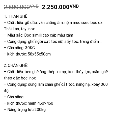
Giá
Giá
2.800.000
VND
2.250.000
VND
gốc
hiện
1. THÂN GHẾ
là:
tại
– Chất liệu: gỗ dầu, ván chống ẩm, nệm muossee bọc da
2.800.000VND.
là:
Thái Lan, tay inox
2.250.000V
– Màu sắc: Bọc simili cao cấp màu xám
– Công dụng: ghế ngồi cắt tóc nữ, sấy tóc, trang điểm …
– Cân nặng: 30KG
– kích thước: 58x55x50cm
2. CHÂN GHẾ:
– Chất liệu: ben ghế ống thép xi mạ, ben thủy lực; mâm ghế
thép đặc bọc inox
– Công dụng: dùng làm chân ghế cắt tóc, nâng hạ, xoay 360
độ
– Cân nặng:
– kích thước: mâm 450×450
– Nâng trọng lực 200kg