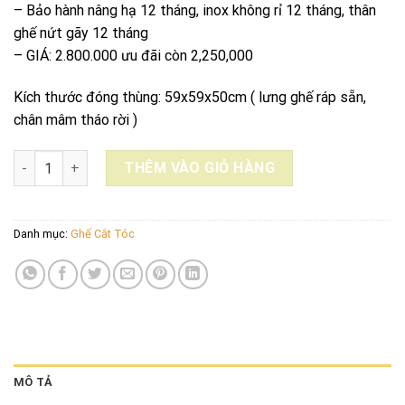
– Bảo hành nâng hạ 12 tháng, inox không rỉ 12 tháng, thân
ghế nứt gãy 12 tháng
– GIÁ: 2.800.000 ưu đãi còn 2,250,000
Kích thước đóng thùng: 59x59x50cm ( lưng ghế ráp sẵn,
chân mâm tháo rời )
GHẾ CẮT TÓC CAO CẤP 2022 YA1_86 số lượng
THÊM VÀO GIỎ HÀNG
Danh mục:
Ghế Cắt Tóc
MÔ TẢ