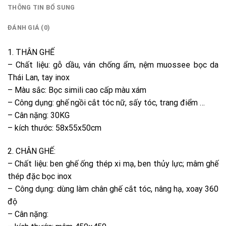
THÔNG TIN BỔ SUNG
ĐÁNH GIÁ (0)
1. THÂN GHẾ
– Chất liệu: gỗ dầu, ván chống ẩm, nệm muossee bọc da
Thái Lan, tay inox
– Màu sắc: Bọc simili cao cấp màu xám
– Công dụng: ghế ngồi cắt tóc nữ, sấy tóc, trang điểm …
– Cân nặng: 30KG
– kích thước: 58x55x50cm
2. CHÂN GHẾ:
– Chất liệu: ben ghế ống thép xi mạ, ben thủy lực; mâm ghế
thép đặc bọc inox
– Công dụng: dùng làm chân ghế cắt tóc, nâng hạ, xoay 360
độ
– Cân nặng: