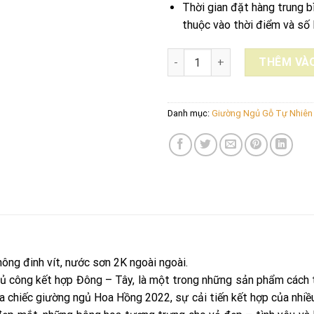
Thời gian đặt hàng trung b
thuộc vào thời điểm và số 
GIƯỜNG NGỦ HOA HỒNG GỖ GÕ 
THÊM VÀO
Danh mục:
Giường Ngủ Gỗ Tự Nhiên
ông đinh vít, nước sơn 2K ngoài ngoài.
ủ công kết hợp Đông – Tây, là một trong những sản phẩm cách 
 chiếc giường ngủ Hoa Hồng 2022, sự cải tiến kết hợp của nhiều 