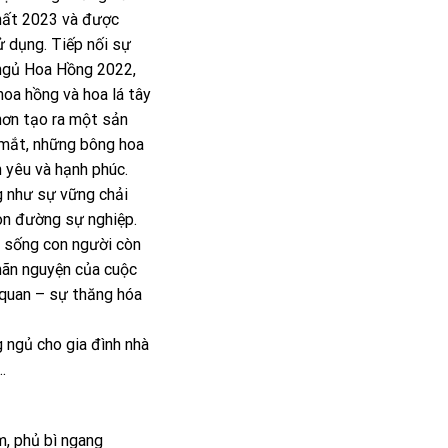
hất 2023 và được
 dụng. Tiếp nối sự
 ngủ Hoa Hồng 2022,
hoa hồng và hoa lá tây
 hơn tạo ra một sản
mắt, những bông hoa
 yêu và hạnh phúc.
g như sự vững chải
con đường sự nghiệp.
i sống con người còn
mãn nguyện của cuộc
 quan – sự thăng hóa
 ngủ cho gia đình nhà
.
m, phủ bì ngang