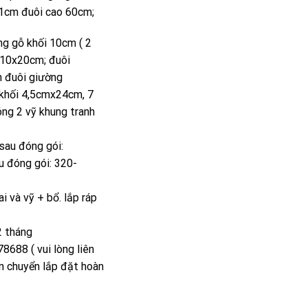
1cm đuôi cao 60cm;
ng gỗ khối 10cm ( 2
g 10x20cm; đuôi
n đuôi giường
khối 4,5cmx24cm, 7
óng 2 vỹ khung tranh
 sau đóng gói:
u đóng gói: 320-
i và vỹ + bổ. lắp ráp
2 tháng
8688 ( vui lòng liên
n chuyển lắp đặt hoàn