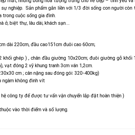
ẹp mắt, những bông hoa tượng trưng cho vẻ đẹp – tình yêu và
 sự nghiệp. Sản phẩm gắn liền với 1/3 đời sống con người còn
a trong cuộc sống gia đình.
 ở, biệt thự, lâu dài, khách sạn….
15cm dài 220cm, đầu cao151cm đuôi cao 60cm;
2 khối ghép ) , chân đầu giường 10x20cm; đuôi giường gỗ khố
), vạt đóng 2 vỹ khung tranh 3cm ván 1,2cm.
x230x30 cm ; cân nặng sau đóng gói: 320-400kg)
áp ngàm không đinh vít
 hệ công ty để được tư vấn vận chuyển lắp đặt hoàn thiện )
thuộc vào thời điểm và số lượng.