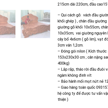
215cm dài 220cm, đầu cao15
– Qui cách gỗ: vách đầu giườ
khối ghép ) , chân đầu giườn
giường gỗ khối 10x55cm, châ
10x35cm; vai giường nguyên 
cây bổ 4x6cm ( gỗ lim), vạt đ
3cm ván 1,2cm.
– Đóng gói nilon ( Kích thước
153x230x30 cm ; cân nặng sa
400kg)
– Lắp rắp, tháo rời đầu đuôi va
ngàm không đinh vít
– Bảo hành mối mọt nứt nẻ 1
– Giao hàng toàn quốc 093157
hệ công ty để được tư vấn vậ
thiện )