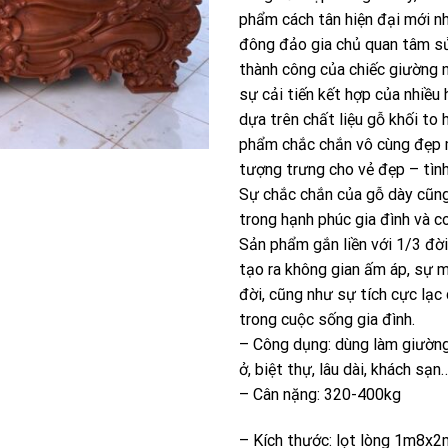
phẩm cách tân hiện đại mới n
đông đảo gia chủ quan tâm sử
thành công của chiếc giường
sự cải tiến kết hợp của nhiều 
dựa trên chất liệu gỗ khối to
phẩm chắc chắn vô cùng đẹp 
tượng trưng cho vẻ đẹp – tình
Sự chắc chắn của gỗ dày cũn
trong hạnh phúc gia đình và 
Sản phẩm gắn liền với 1/3 đờ
tạo ra không gian ấm áp, sự 
đời, cũng như sự tích cực lạc
trong cuộc sống gia đình.
– Công dụng: dùng làm giường
ở, biệt thự, lâu dài, khách sạn…
– Cân nặng: 320-400kg
– Kích thước: lọt lòng 1m8x2