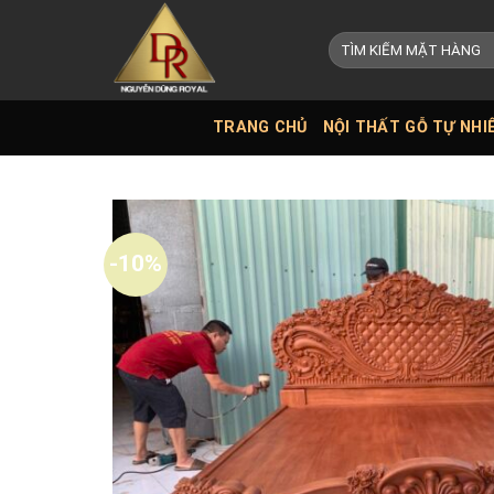
Skip
to
Tìm
kiếm:
content
TRANG CHỦ
NỘI THẤT GỖ TỰ NHI
-10%