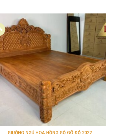
%
-10%
GIƯỜNG NGỦ HOA HỒNG GỖ GÕ ĐỎ 2022
GIƯỜNG N