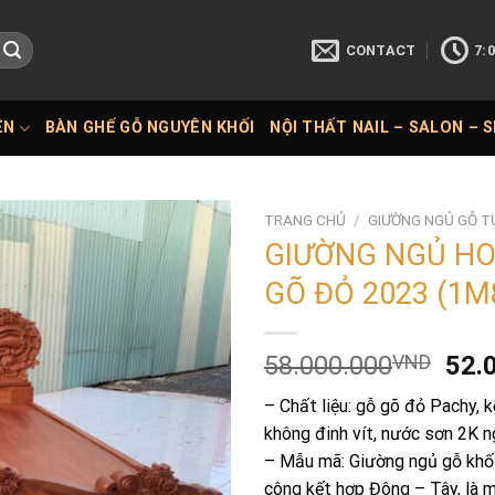
CONTACT
7:0
ÊN
BÀN GHẾ GỖ NGUYÊN KHỐI
NỘI THẤT NAIL – SALON – 
TRANG CHỦ
/
GIƯỜNG NGỦ GỖ T
GIƯỜNG NGỦ H
GÕ ĐỎ 2023 (1M
Giá
58.000.000
VND
52.
gốc
– Chất liệu: gỗ gõ đỏ Pachy, 
là:
không đinh vít, nước sơn 2K n
58.
– Mẫu mã: Giường ngủ gỗ khố
công kết hợp Đông – Tây, là 