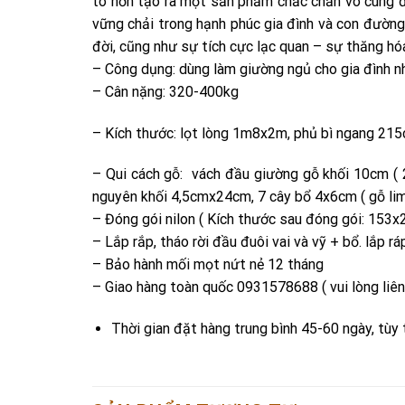
to hơn tạo ra một sản phẩm chắc chắn vô cùng đ
vững chải trong hạnh phúc gia đình và con đường
đời, cũng như sự tích cực lạc quan – sự thăng hó
– Công dụng: dùng làm giường ngủ cho gia đình nhà
– Cân nặng: 320-400kg
– Kích thước: lọt lòng 1m8x2m, phủ bì ngang 2
– Qui cách gỗ: vách đầu giường gỗ khối 10cm ( 
nguyên khối 4,5cmx24cm, 7 cây bổ 4x6cm ( gỗ lim
– Đóng gói nilon ( Kích thước sau đóng gói: 153
– Lắp rắp, tháo rời đầu đuôi vai và vỹ + bổ. lắp r
– Bảo hành mối mọt nứt nẻ 12 tháng
– Giao hàng toàn quốc 0931578688 ( vui lòng liên
Thời gian đặt hàng trung bình 45-60 ngày, tùy 