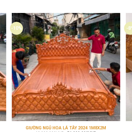
-10%
-8
GIƯỜNG NGỦ HOA LÁ TÂY 2024 1M8X2M