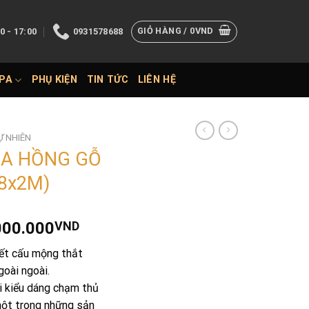
GIỎ HÀNG /
0
VND
0 - 17:00
0931578688
SPA
PHỤ KIỆN
TIN TỨC
LIÊN HỆ
Ự NHIÊN
OA HỒNG GỖ
8x2M)
Giá
000.000
VND
hiện
kết cấu mộng thắt
tại
goài ngoài.
000.000VND.
là:
i kiểu dáng chạm thủ
52.000.000VND.
một trong những sản