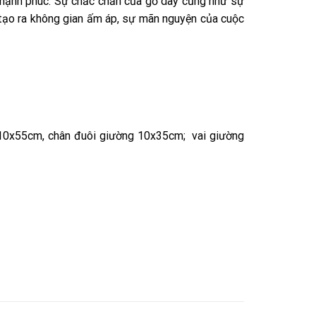
 hạnh phúc. Sự chắc chắn của gỗ dày cũng như sự
 tạo ra không gian ấm áp, sự mãn nguyện của cuộc
i 10x55cm, chân đuôi giường 10x35cm; vai giường