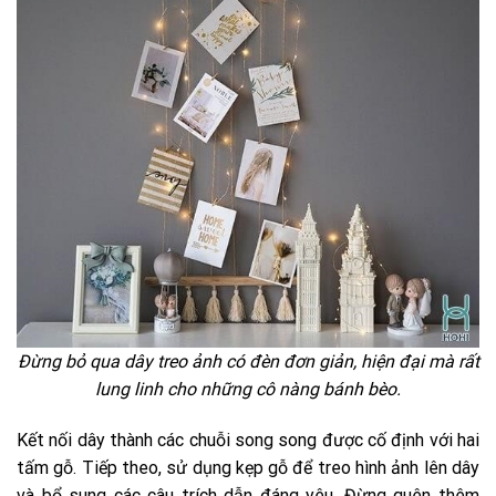
Đừng bỏ qua dây treo ảnh có đèn đơn giản, hiện đại mà rất
lung linh cho những cô nàng bánh bèo.
Kết nối dây thành các chuỗi song song được cố định với hai
tấm gỗ. Tiếp theo, sử dụng kẹp gỗ để treo hình ảnh lên dây
và bổ sung các câu trích dẫn đáng yêu. Đừng quên thêm