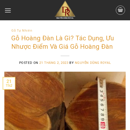
Skip
to
content
Gỗ Tự Nhiên
Gỗ Hoàng Đàn Là Gì? Tác Dụng, Ưu
Nhược Điểm Và Giá Gỗ Hoàng Đàn
POSTED ON
21 THÁNG 2, 2023
BY
NGUYỄN DŨNG ROYAL
21
Th2