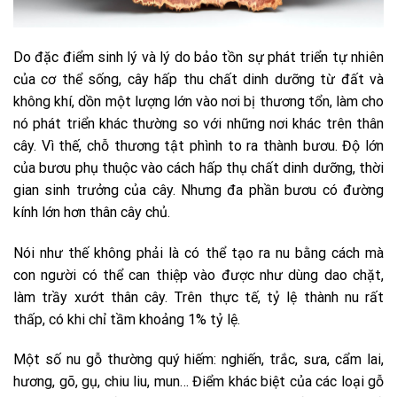
Do đặc điểm sinh lý và lý do bảo tồn sự phát triển tự nhiên
của cơ thể sống, cây hấp thu chất dinh dưỡng từ đất và
không khí, dồn một lượng lớn vào nơi bị thương tổn, làm cho
nó phát triển khác thường so với những nơi khác trên thân
cây. Vì thế, chỗ thương tật phình to ra thành bươu. Độ lớn
của bươu phụ thuộc vào cách hấp thụ chất dinh dưỡng, thời
gian sinh trưởng của cây. Nhưng đa phần bươu có đường
kính lớn hơn thân cây chủ.
Nói như thế không phải là có thể tạo ra nu bằng cách mà
con người có thể can thiệp vào được như dùng dao chặt,
làm trầy xướt thân cây. Trên thực tế, tỷ lệ thành nu rất
thấp, có khi chỉ tầm khoảng 1% tỷ lệ.
Một số nu gỗ thường quý hiếm: nghiến, trắc, sưa, cẩm lai,
hương, gõ, gụ, chiu liu, mun… Điểm khác biệt của các loại gỗ