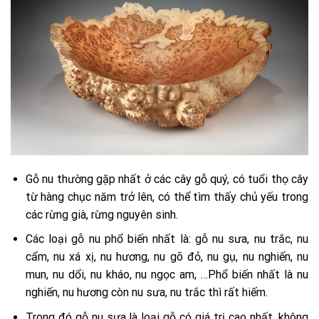
Gỗ nu thường gặp nhất ở các cây gỗ quý, có tuổi thọ cây
từ hàng chục năm trở lên, có thể tìm thấy chủ yếu trong
các rừng già, rừng nguyên sinh.
Các loại gỗ nu phổ biến nhất là: gỗ nu sưa, nu trắc, nu
cẩm, nu xá xị, nu hương, nu gõ đỏ, nu gụ, nu nghiến, nu
mun, nu dổi, nu kháo, nu ngọc am, …Phổ biến nhất là nu
nghiến, nu hương còn nu sưa, nu trắc thì rất hiếm.
Trong đó gỗ nu sưa là loại gỗ có giá trị cao nhất, không