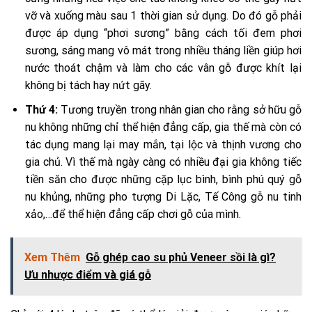
vỡ và xuống màu sau 1 thời gian sử dụng. Do đó gỗ phải
được áp dụng “phơi sương” bằng cách tối đem phơi
sương, sáng mang vô mát trong nhiều tháng liền giúp hơi
nước thoát chậm và làm cho các vân gỗ được khít lại
không bị tách hay nứt gãy.
Thứ 4:
Tương truyền trong nhân gian cho rằng sở hữu gỗ
nu không những chỉ thể hiện đẳng cấp, gia thế mà còn có
tác dụng mang lại may mắn, tại lộc và thịnh vương cho
gia chủ. Vì thế mà ngày càng có nhiều đại gia không tiếc
tiền săn cho được những cặp lục bình, bình phú quý gỗ
nu khủng, những pho tượng Di Lặc, Tế Công gỗ nu tinh
xảo,…để thể hiện đẳng cấp chơi gỗ của mình.
Xem Thêm
Gỗ ghép cao su phủ Veneer sồi là gì?
Ưu nhược điểm và giá gỗ