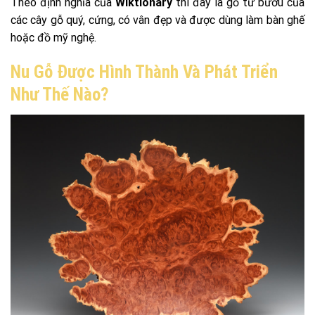
Theo định nghĩa của
Wiktionary
thì đây là gỗ từ bướu của
các cây gỗ quý, cứng, có vân đẹp và được dùng làm bàn ghế
hoặc đồ mỹ nghệ.
Nu Gỗ Được Hình Thành Và Phát Triển
Như Thế Nào?