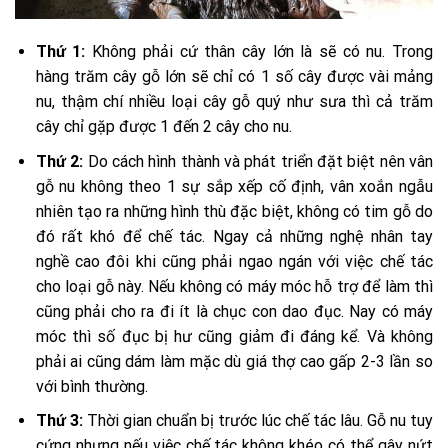
Thứ 1:
Không phải cứ thân cây lớn là sẽ có nu. Trong
hàng trăm cây gỗ lớn sẽ chỉ có 1 số cây được vài mảng
nu, thậm chí nhiều loại cây gỗ quý như sưa thì cả trăm
cây chỉ gặp được 1 đến 2 cây cho nu.
Thứ 2:
Do cách hình thành và phát triển đặt biệt nên vân
gỗ nu không theo 1 sự sắp xếp cố định, vân xoắn ngẫu
nhiên tạo ra những hình thù đặc biệt, không có tim gỗ do
đó rất khó để chế tác. Ngay cả những nghệ nhân tay
nghề cao đôi khi cũng phải ngao ngán với việc chế tác
cho loại gỗ này. Nếu không có máy móc hỗ trợ để làm thì
cũng phải cho ra đi ít là chục con dao đục. Nay có máy
móc thì số đục bị hư cũng giảm đi đáng kể. Và không
phải ai cũng dám làm mặc dù giá thợ cao gấp 2-3 lần so
với bình thường.
Thứ 3:
Thời gian chuẩn bị trước lúc chế tác lâu. Gỗ nu tuy
cứng nhưng nếu việc chế tác không khéo có thể gây nứt