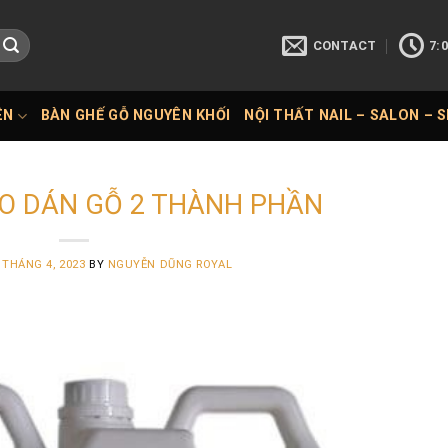
CONTACT
7:0
ÊN
BÀN GHẾ GỖ NGUYÊN KHỐI
NỘI THẤT NAIL – SALON – 
O DÁN GỖ 2 THÀNH PHẦN
 THÁNG 4, 2023
BY
NGUYỄN DŨNG ROYAL