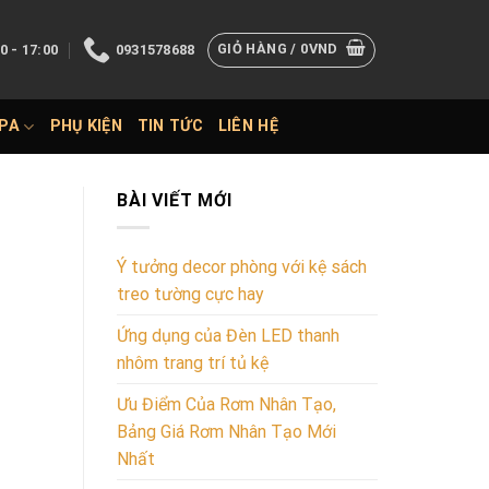
GIỎ HÀNG /
0
VND
0 - 17:00
0931578688
SPA
PHỤ KIỆN
TIN TỨC
LIÊN HỆ
BÀI VIẾT MỚI
Ý tưởng decor phòng với kệ sách
treo tường cực hay
Ứng dụng của Đèn LED thanh
nhôm trang trí tủ kệ
Ưu Điểm Của Rơm Nhân Tạo,
Bảng Giá Rơm Nhân Tạo Mới
Nhất