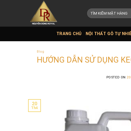
Skip
to
Tìm
kiếm:
content
TRANG CHỦ
NỘI THẤT GỖ TỰ NHI
Blog
HƯỚNG DẪN SỬ DỤNG KE
POSTED ON
20
20
Th4