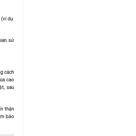
(ví dụ:
gian sử
ng cách
búa cao
ặt, sau
ẩn thận
đảm bảo