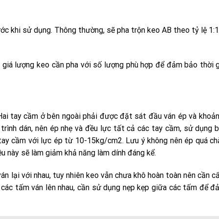
c khi sử dụng. Thông thường, sẽ pha trộn keo AB theo tỷ lệ 1:1 
h giá lượng keo cần pha với số lượng phù hợp để đảm bảo thời 
Hai tay cầm ở bên ngoài phải được đặt sát đầu ván ép và khoả
trình dán, nên ép nhẹ và đều lực tất cả các tay cầm, sử dụng 
tay cầm với lực ép từ 10-15kg/cm2. Lưu ý không nên ép quá ch
điều này sẽ làm giảm khả năng làm dính đáng kể.
án lại với nhau, tuy nhiên keo vẫn chưa khô hoàn toàn nên cần c
p các tấm ván lên nhau, cần sử dụng nẹp kẹp giữa các tấm để 