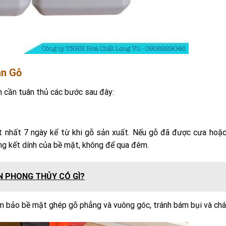
án Gỗ
n cần tuân thủ các bước sau đây:
t nhất 7 ngày kể từ khi gỗ sản xuất. Nếu gỗ đã được cưa hoặ
ng kết dính của bề mặt, không để qua đêm.
N PHONG THỦY CÓ GÌ?
m bảo bề mặt ghép gỗ phẳng và vuông góc, tránh bám bụi và chá