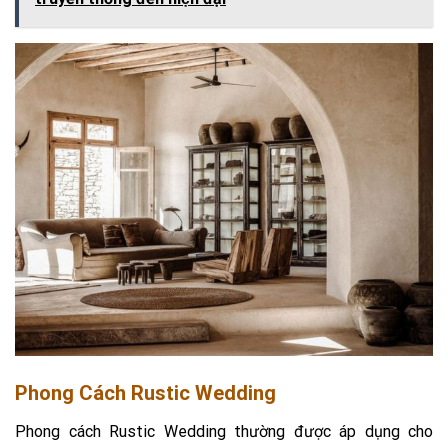
Phong Cách Rustic Wedding
Phong cách Rustic Wedding thường được áp dụng cho