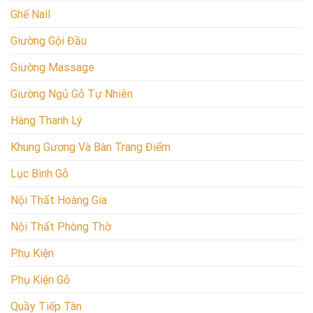
Ghế Nail
Giường Gội Đầu
Giường Massage
Giường Ngủ Gỗ Tự Nhiên
Hàng Thanh Lý
Khung Gương Và Bàn Trang Điểm
Lục Bình Gỗ
Nội Thất Hoàng Gia
Nội Thất Phòng Thờ
Phụ Kiện
Phụ Kiện Gỗ
Quầy Tiếp Tân