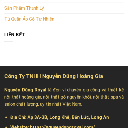
Sản Phẩm Thanh Lý
Tủ Quần Áo Gỗ Tự Nhiên
LIÊN KẾT
Công Ty TNHH Nguyễn Dũng Hoàng Gia
Nguyễn Dũng Royal
là đơn vị chuyên gia công và thiết kế
nội thất hoàng gia, nội thất gỗ nguyên khối, nội thất spa và
salon chất lượng, uy tín nhất Việt Nam.
Địa Chỉ:
Ấp 3A-3B, Long Khê, Bến Lức, Long An
Website:
https://nguyendungroyal.com/