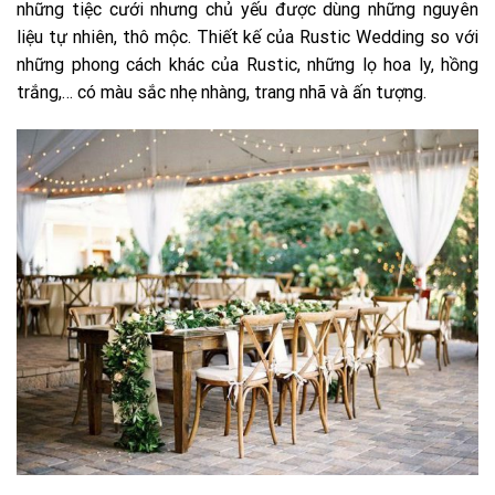
những tiệc cưới nhưng chủ yếu được dùng những nguyên
liệu tự nhiên, thô mộc. Thiết kế của Rustic Wedding so với
những phong cách khác của Rustic, những lọ hoa ly, hồng
trắng,… có màu sắc nhẹ nhàng, trang nhã và ấn tượng.