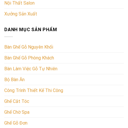
Nội Thất Salon
Xưởng Sản Xuất
DANH MỤC SẢN PHẨM
Bàn Ghế Gỗ Nguyên Khối
Bàn Ghế Gỗ Phòng Khách
Bàn Làm Việc Gỗ Tự Nhiên
Bộ Bàn Ăn
Công Trình Thiết Kế Thi Công
Ghế Cắt Tóc
Ghế Chờ Spa
Ghế Gỗ Đơn