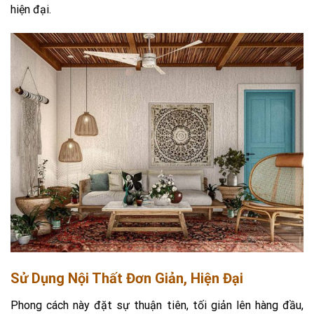
hiện đại.
Sử Dụng Nội Thất Đơn Giản, Hiện Đại
Phong cách này đặt sự thuận tiên, tối giản lên hàng đầu,