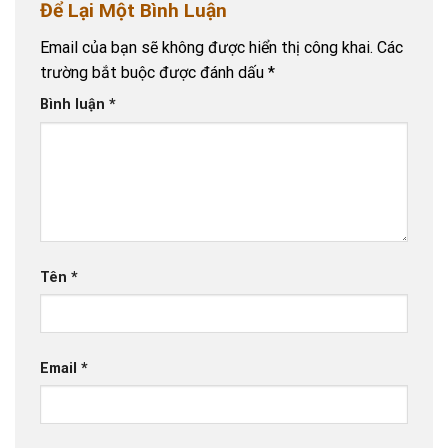
Để Lại Một Bình Luận
Email của bạn sẽ không được hiển thị công khai.
Các
trường bắt buộc được đánh dấu
*
Bình luận
*
Tên
*
Email
*