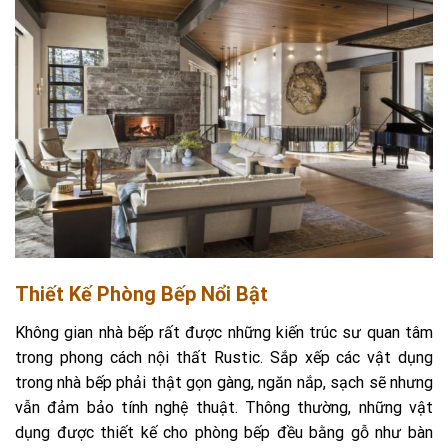
Thiết Kế Phòng Bếp Nổi Bật
Không gian nhà bếp rất được những kiến trúc sư quan tâm
trong phong cách nội thất Rustic. Sắp xếp các vật dụng
trong nhà bếp phải thật gọn gàng, ngăn nắp, sạch sẽ nhưng
vẫn đảm bảo tính nghệ thuật. Thông thường, những vật
dụng được thiết kế cho phòng bếp đều bằng gỗ như bàn