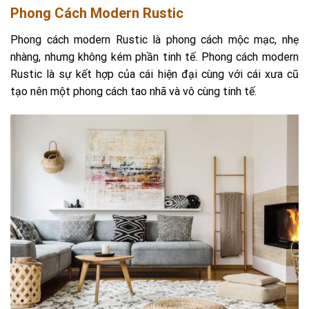
Phong Cách Modern Rustic
Phong cách modern Rustic là phong cách mộc mạc, nhẹ
nhàng, nhưng không kém phần tinh tế. Phong cách modern
Rustic là sự kết hợp của cái hiện đại cùng với cái xưa cũ
tạo nên một phong cách tao nhã và vô cùng tinh tế.