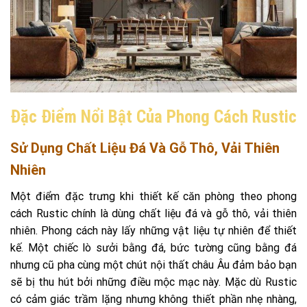
Đặc Điểm Nổi Bật Của Phong Cách Rustic
Sử Dụng Chất Liệu Đá Và Gỗ Thô, Vải Thiên
Nhiên
Một điểm đặc trưng khi thiết kế căn phòng theo phong
cách Rustic chính là dùng chất liệu đá và gỗ thô, vải thiên
nhiên. Phong cách này lấy những vật liệu tự nhiên để thiết
kế.
Một chiếc lò sưởi bằng đá, bức tường cũng bằng đá
nhưng cũ pha cùng một chút nội thất châu Âu đảm bảo bạn
sẽ bị thu hút bởi những điều mộc mạc này. Mặc dù Rustic
có cảm giác trầm lặng nhưng không thiết phần nhẹ nhàng,