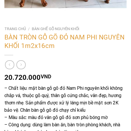
TRANG CHỦ
/
BÀN GHẾ GỖ NGUYÊN KHỐI
BÀN TRÒN GỖ GÕ ĐỎ NAM PHI NGUYÊN
KHỐI 1m2x16cm
20.720.000
VND
– Chất liệu: mặt bàn gỗ gõ đỏ Nam Phi nguyên khối không
chắp vá, thuộc gỗ quý, thân gỗ cứng chắc, vân đẹp, hương
thơm nhẹ. Sản phẩm được xử lý láng mịn bề mặt sơn 2K
bảo vệ. Chân bàn gỗ gõ đỏ chạy chỉ kiểu
– Màu sắc: màu đỏ vân gỗ gõ đỏ sơn phủ bóng mờ
– Công dụng: dùng làm bàn ăn, bàn tròn phòng khách, nhà