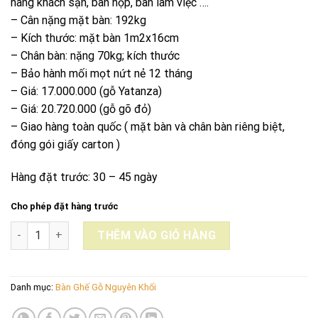
hàng khách sạn, bàn họp, bàn làm việc ….
– Cân nặng mặt bàn: 192kg
– Kích thước: mặt bàn 1m2x16cm
– Chân bàn: nặng 70kg; kích thước
– Bảo hành mối mọt nứt nẻ 12 tháng
– Giá: 17.000.000 (gỗ Yatanza)
– Giá: 20.720.000 (gỗ gõ đỏ)
– Giao hàng toàn quốc ( mặt bàn và chân bàn riêng biệt,
đóng gói giấy carton )
Hàng đặt trước: 30 – 45 ngày
Cho phép đặt hàng trước
BÀN TRÒN GỖ GÕ ĐỎ NAM PHI NGUYÊN KHỐI 1m2x16cm số lượ
THÊM VÀO GIỎ HÀNG
Danh mục:
Bàn Ghế Gỗ Nguyên Khối