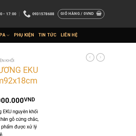
GIỎ HÀNG /
0
VND
0 - 17:00
0931578688
SPA
PHỤ KIỆN
TIN TỨC
LIÊN HỆ
ÊN KHỐI
ƯƠNG EKU
m92x18cm
Giá
000.000
VND
hiện
g EKU nguyên khối
tại
thân gỗ cứng chắc,
000.000VND.
là:
n phẩm được xử lý
56.000.000VND.
ệ.