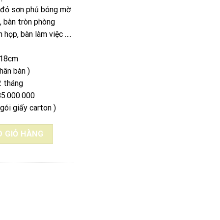
 đỏ sơn phủ bóng mờ
, bàn tròn phòng
 họp, bàn làm việc ….
x18cm
hân bàn )
2 tháng
85.000.000
gói giấy carton )
YÊN KHỐI 1m92x18cm số lượng
 GIỎ HÀNG