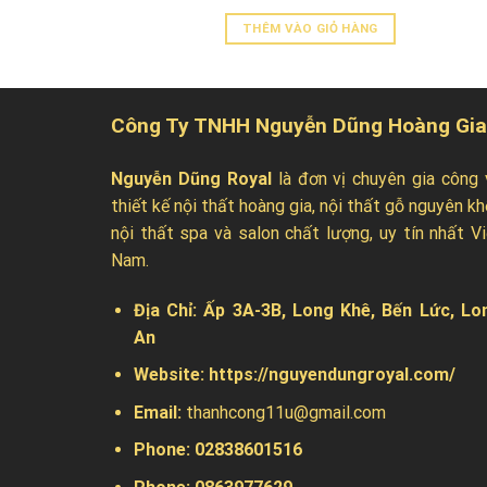
THÊM VÀO GIỎ HÀNG
Công Ty TNHH Nguyễn Dũng Hoàng Gia
Nguyễn Dũng Royal
là đơn vị chuyên gia công 
thiết kế nội thất hoàng gia, nội thất gỗ nguyên kh
nội thất spa và salon chất lượng, uy tín nhất Vi
Nam.
Địa Chỉ:
Ấp 3A-3B, Long Khê, Bến Lức, Lo
An
Website:
https://nguyendungroyal.com/
Email:
thanhcong11u@gmail.com
Phone: 02838601516