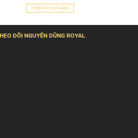
THÊM VÀO GIỎ HÀNG
HEO DÕI NGUYỄN DŨNG ROYAL