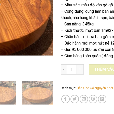
– Màu sắc: màu đỏ vân gỗ gõ
– Công dụng: dùng làm bàn ăn
khách, nhà hàng khách sạn, bàn
– Cân nặng: 345kg
– Kích thước: mặt bàn 1m92
– Chân bàn : ( chưa bao gồm c
– Bảo hành mối mọt nứt nẻ 1
– Giá: 95.000.000 ưu đãi còn 
– Giao hàng toàn quốc ( đóng 
BÀN TRÒN GỖ HƯƠNG EKU NGU
THÊM VÀO
Danh mục:
Bàn Ghế Gỗ Nguyên Khối