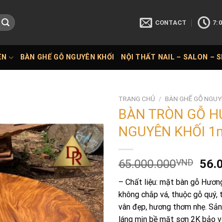
CONTACT
7:0
ÊN
BÀN GHẾ GỖ NGUYÊN KHỐI
NỘI THẤT NAIL – SALON – 
TRANG CHỦ
/
BÀN GHẾ GỖ NGUY
BÀN TRÒN GỖ H
NGUYÊN KHỐI 1
Giá
65.000.000
VND
56.
gốc
– Chất liệu: mặt bàn gỗ Hươn
là:
không chắp vá, thuộc gỗ quý, 
65.
vân đẹp, hương thơm nhẹ. Sả
láng mịn bề mặt sơn 2K bảo v