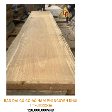
BÀN DÀI GỖ GÕ ĐỎ NAM PHI NGUYÊN KHỐI
BÀN TR
1mx6mx22cm
128.000.000
VND