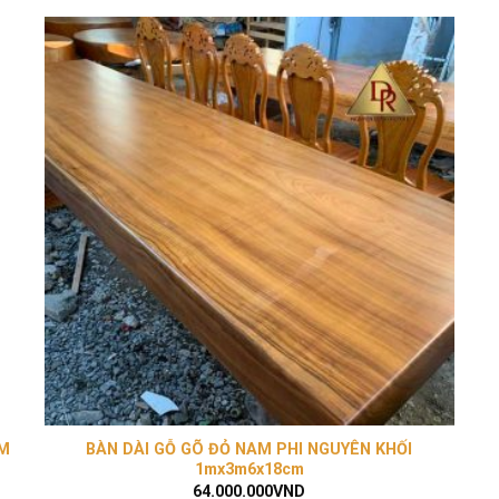
ẤM
BÀN DÀI GỖ GÕ ĐỎ NAM PHI NGUYÊN KHỐI
1mx3m6x18cm
64.000.000
VND