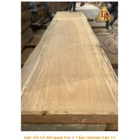
SẬP GỖ GÕ ĐỎ NAM PHI 2 TẤM 1MX6M DÀY 22