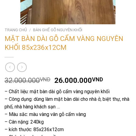
TRANG CHỦ
/
BÀN GHẾ GỖ NGUYÊN KHỐI
MẶT BÀN DÀI GỖ CẨM VÀNG NGUYÊN
KHỐI 85x236x12CM
Giá
Giá
32.000.000
VND
26.000.000
VND
gốc
hiện
– Chất liệu: mặt bàn dài gỗ cẩm vàng nguyên khối
là:
tại
– Công dụng: dùng làm mặt bàn dài cho nhà ở, biệt thự, nhà
32.000.000VND.
là:
phố, nhà hàng khách sạn …
26.000.0
– Màu săc: màu vàng vân gỗ cẩm vàng
– Cân nặng: 240kg
– kích thước: 85x236x12cm