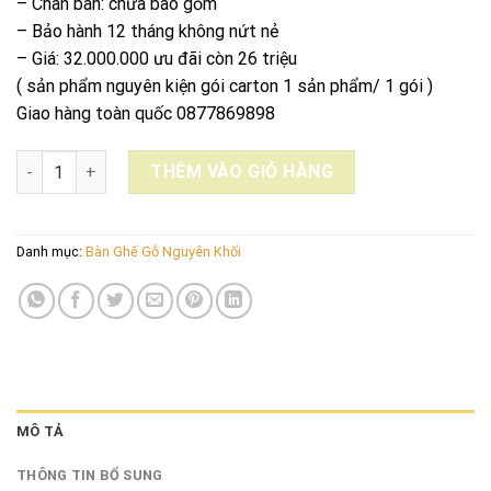
– Chân bàn: chưa bao gồm
– Bảo hành 12 tháng không nứt nẻ
– Giá: 32.000.000 ưu đãi còn 26 triệu
( sản phẩm nguyên kiện gói carton 1 sản phẩm/ 1 gói )
Giao hàng toàn quốc 0877869898
MẶT BÀN DÀI GỖ CẨM VÀNG NGUYÊN KHỐI 85x236x12CM số lư
THÊM VÀO GIỎ HÀNG
Danh mục:
Bàn Ghế Gỗ Nguyên Khối
MÔ TẢ
THÔNG TIN BỔ SUNG