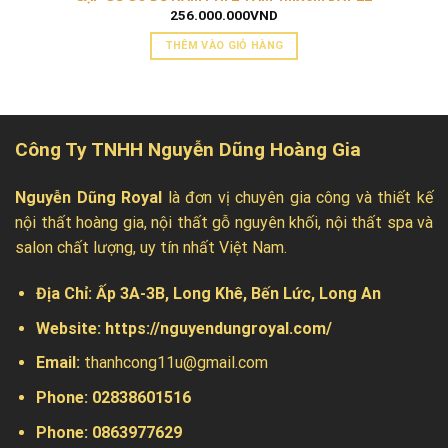
256.000.000
VND
THÊM VÀO GIỎ HÀNG
Công Ty TNHH Nguyễn Dũng Hoàng Gia
Nguyễn Dũng Royal
là đơn vị chuyên gia công và thiết kế
nội thất hoàng gia, nội thất gỗ nguyên khối, nội thất spa và
salon chất lượng, uy tín nhất Việt Nam.
Địa Chỉ:
Ấp 3A-3B, Long Khê, Bến Lức, Long An
Website:
https://nguyendungroyal.com/
Email:
thanhcong11u@gmail.com
Phone: 02838601516
Phone: 0863977629