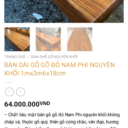
TRANG CHỦ
/
BÀN GHẾ GỖ NGUYÊN KHỐI
BÀN DÀI GỖ GÕ ĐỎ NAM PHI NGUYÊN
KHỐI 1mx3m6x18cm
64.000.000
VND
– Chất liệu: mặt bàn gỗ gõ đỏ Nam Phi nguyên khối không
chắp vá, thuộc gỗ quý, thân gỗ cứng chắc, vân đẹp, hương