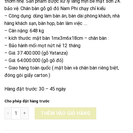
thơm nhẹ. Sản phẩm được xử lý láng mịn bề mặt sơn 2K
bảo vệ. Chân bàn gỗ gõ đỏ Nam Phi chạy chỉ kiểu
– Công dụng: dùng làm bàn ăn, bàn dài phòng khách, nhà
hàng khách sạn, bàn họp, bàn làm việc ….
– Cân nặng: 648 kg
– kích thước: mặt bàn 1mx3m6x18cm – chân bàn :
– Bảo hành mối mọt nứt nẻ 12 tháng
– Giá: 37.400.000 (gỗ Yatanza)
– Giá: 64.000.000 (gỗ gõ đỏ)
– Giao hàng toàn quốc ( mặt bàn và chân bàn riêng biệt,
đóng gói giấy carton )
Hàng đặt trước: 30 – 45 ngày
Cho phép đặt hàng trước
BÀN DÀI GỖ GÕ ĐỎ NAM PHI NGUYÊN KHỐI 1mx3m6x18cm số lư
THÊM VÀO GIỎ HÀNG