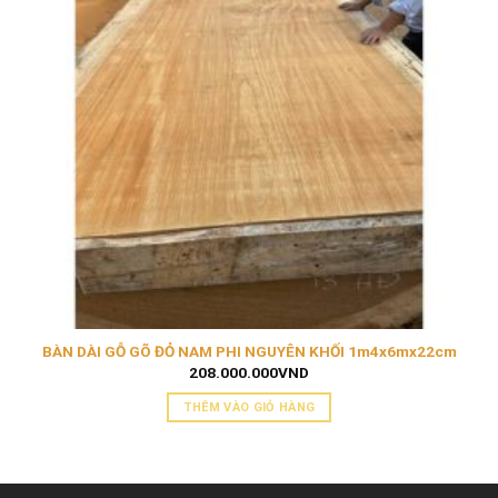
BÀN DÀI GỖ GÕ ĐỎ NAM PHI NGUYÊN KHỐI 1m4x6mx22cm
208.000.000
VND
THÊM VÀO GIỎ HÀNG