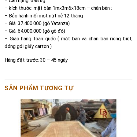
– Cân nặng: 648 kg
– kích thước: mặt bàn 1mx3m6x18cm – chân bàn :
– Bảo hành mối mọt nứt nẻ 12 tháng
– Giá: 37.400.000 (gỗ Yatanza)
– Giá: 64.000.000 (gỗ gõ đỏ)
– Giao hàng toàn quốc ( mặt bàn và chân bàn riêng biệt,
đóng gói giấy carton )
Hàng đặt trước: 30 – 45 ngày
SẢN PHẨM TƯƠNG TỰ