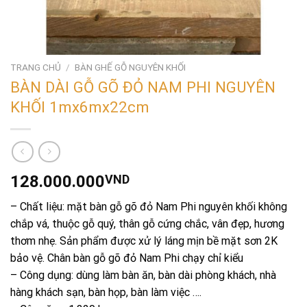
TRANG CHỦ
/
BÀN GHẾ GỖ NGUYÊN KHỐI
BÀN DÀI GỖ GÕ ĐỎ NAM PHI NGUYÊN
KHỐI 1mx6mx22cm
128.000.000
VND
– Chất liệu: mặt bàn gỗ gõ đỏ Nam Phi nguyên khối không
chắp vá, thuộc gỗ quý, thân gỗ cứng chắc, vân đẹp, hương
thơm nhẹ. Sản phẩm được xử lý láng mịn bề mặt sơn 2K
bảo vệ. Chân bàn gỗ gõ đỏ Nam Phi chạy chỉ kiểu
– Công dụng: dùng làm bàn ăn, bàn dài phòng khách, nhà
hàng khách sạn, bàn họp, bàn làm việc ….