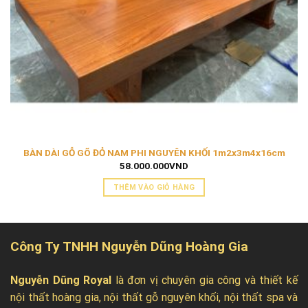
BÀN DÀI GỖ GÕ ĐỎ NAM PHI NGUYÊN KHỐI 1m2x3m4x16cm
58.000.000
VND
THÊM VÀO GIỎ HÀNG
Công Ty TNHH Nguyễn Dũng Hoàng Gia
Nguyễn Dũng Royal
là đơn vị chuyên gia công và thiết kế
nội thất hoàng gia, nội thất gỗ nguyên khối, nội thất spa và