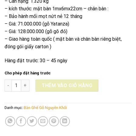
– Cân nặng: 1.320 kg
– kích thước: mặt bàn 1mx6mx22cm – chân bàn :
– Bảo hành mối mọt nứt nẻ 12 tháng
– Giá: 71.000.000 (gỗ Yatanza)
– Giá: 128.000.000 (gỗ gõ đỏ)
– Giao hàng toàn quốc ( mặt bàn và chân bàn riêng biệt,
đóng gói giấy carton )
Hàng đặt trước: 30 – 45 ngày
Cho phép đặt hàng trước
BÀN DÀI GỖ GÕ ĐỎ NAM PHI NGUYÊN KHỐI 1mx6mx22cm số lượ
THÊM VÀO GIỎ HÀNG
Danh mục:
Bàn Ghế Gỗ Nguyên Khối